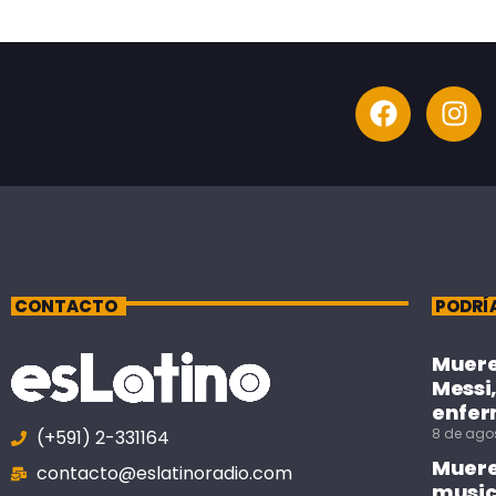
CONTACTO
PODRÍ
Muere 
Messi,
enfe
8 de ago
(+591) 2-331164
Muere 
contacto@eslatinoradio.com
music