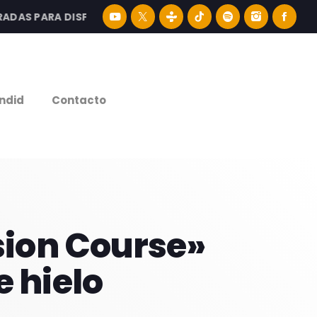
S PARA DISFRUTAR LA MEJOR MÚSICA LATINA Y CONTENIDO
e
ndid
Contacto
ision Course»
e hielo