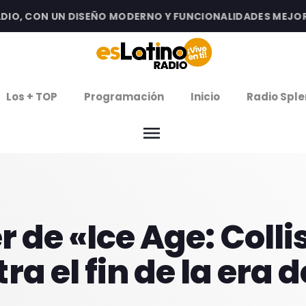
O, CON UN DISEÑO MODERNO Y FUNCIONALIDADES MEJORADA
clos
Los + TOP
Programación
Inicio
Radio Sple
arrow
EMISIÓN LA PAZ
menu
arrow
EMISIÓN COCHABAMBA
IERNES DE ESTRENOS
r de «Ice Age: Coll
ROGRAMACIÓN
a el fin de la era d