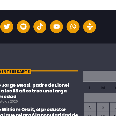
A INTERESARTE
Jorge Messi, padre de Lionel
L
M
 a los 68 años tras una larga
rmedad
sto de 2026
5
6
William Orbit, el productor
al que relanzó la popularidad de