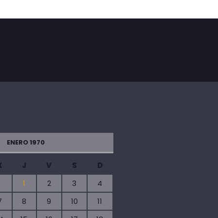
ENERO 1970
X
J
V
S
D
1
2
3
4
7
8
9
10
11