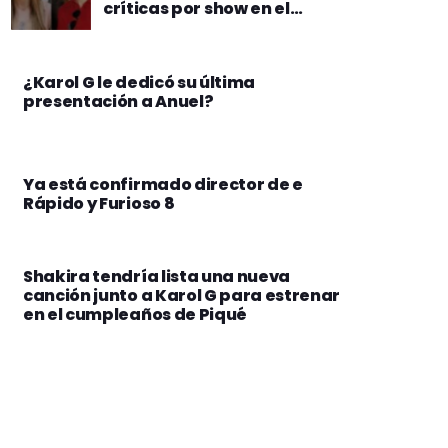
críticas por show en el
aniversario de su padre
¿Karol G le dedicó su última
presentación a Anuel?
Ya está confirmado director de e
Rápido y Furioso 8
Shakira tendría lista una nueva
canción junto a Karol G para estrenar
en el cumpleaños de Piqué