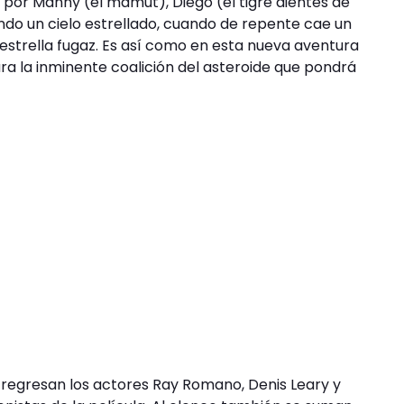
por Manny (el mamut), Diego (el tigre dientes de
ndo un cielo estrellado, cuando de repente cae un
strella fugaz. Es así como en esta nueva aventura
ara la inminente coalición del asteroide que pondrá
 regresan los actores Ray Romano, Denis Leary y