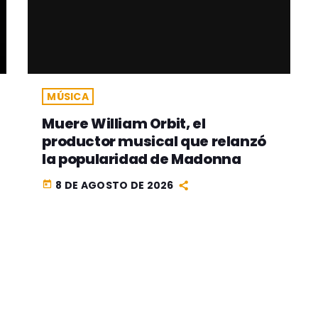
MÚSICA
Muere William Orbit, el
productor musical que relanzó
la popularidad de Madonna
8 DE AGOSTO DE 2026
today