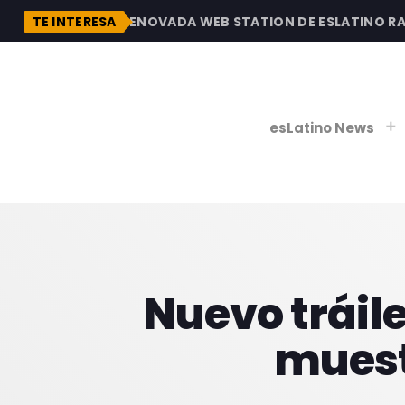
DESCUBRE LA RENOVADA WEB STATION DE ESLATINO RADI
TE INTERESA
esLatino News
play_
play_
V
Nuevo tráile
P
muestr