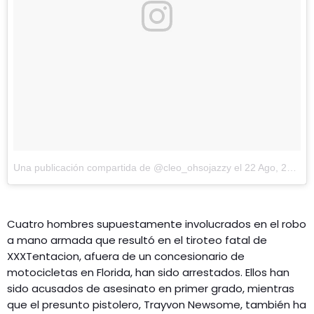
Una publicación compartida de @cleo_ohsojazzy
el
22 Ago, 2018 a las 9:15 PDT
Cuatro hombres supuestamente involucrados en el robo
a mano armada que resultó en el tiroteo fatal de
XXXTentacion, afuera de un concesionario de
motocicletas en Florida, han sido arrestados. Ellos han
sido acusados ​​de asesinato en primer grado, mientras
que el presunto pistolero, Trayvon Newsome, también ha