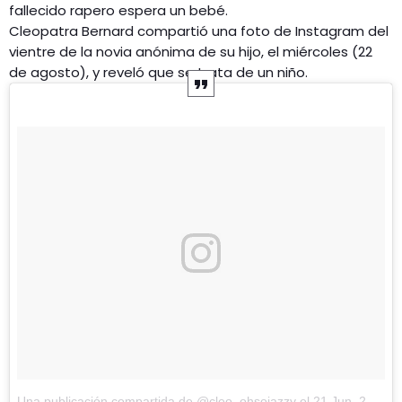
fallecido rapero espera un bebé.
Cleopatra Bernard compartió una foto de Instagram del
vientre de la novia anónima de su hijo, el miércoles (22
de agosto), y reveló que se trata de un niño.
Una publicación compartida de @cleo_ohsojazzy
el
21 Jun, 2018 a las 1:55 PDT