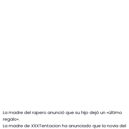
GEEKERS
MÚSICA
RADIO SPLENDID
ENTRETENIMIENTO
CONTACTO
La madre del rapero anunció que su hijo dejó un «último
regalo».
La madre de XXXTentacion ha anunciado que la novia del