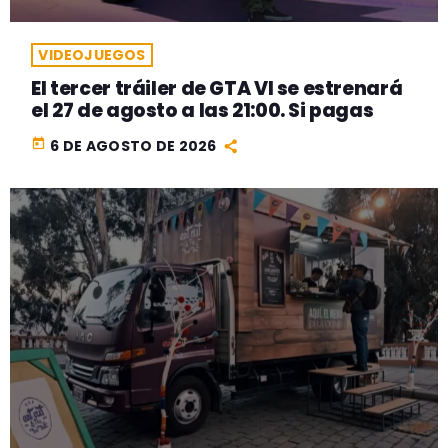
VIDEOJUEGOS
El tercer tráiler de GTA VI se estrenará
el 27 de agosto a las 21:00. Si pagas
today
6 DE AGOSTO DE 2026