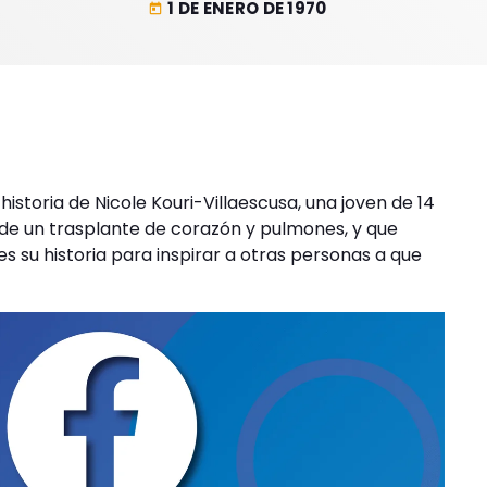
1 DE ENERO DE 1970
today
storia de Nicole Kouri-Villaescusa, una joven de 14
de un trasplante de corazón y pulmones, y que
es su historia para inspirar a otras personas a que