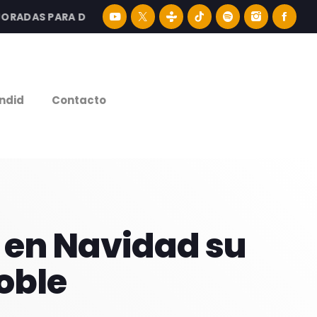
DAS PARA DISFRUTAR LA MEJOR MÚSICA LATINA Y CONTENI
e
ndid
Contacto
á en Navidad su
oble