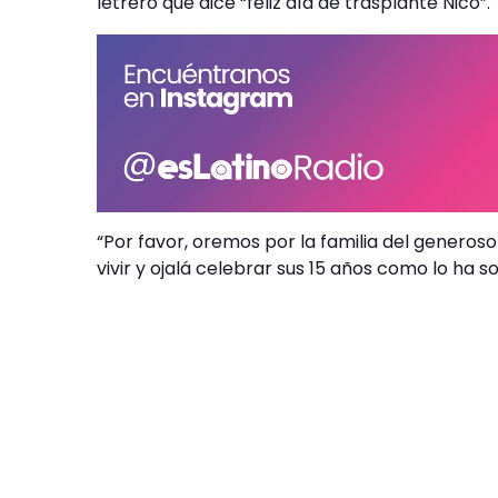
letrero que dice “feliz día de trasplante Nico”.
“Por favor, oremos por la familia del generos
vivir y ojalá celebrar sus 15 años como lo ha 