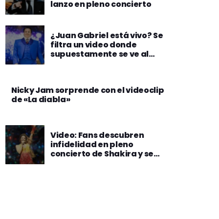
lanzo en pleno concierto
¿Juan Gabriel está vivo? Se
filtra un video donde
supuestamente se ve al
“Divo de Juárez” en un
restaurante en parís
Nicky Jam sorprende con el videoclip
de «La diabla»
Video: Fans descubren
infidelidad en pleno
concierto de Shakira y se
organizan para delatarlo