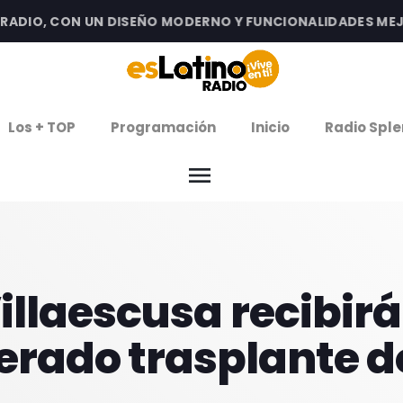
DIO, CON UN DISEÑO MODERNO Y FUNCIONALIDADES MEJORA
clos
Los + TOP
Programación
Inicio
Radio Sple
arrow
EMISIÓN LA PAZ
menu
arrow
EMISIÓN COCHABAMBA
IERNES DE ESTRENOS
illaescusa recibir
ROGRAMACIÓN
erado trasplante d