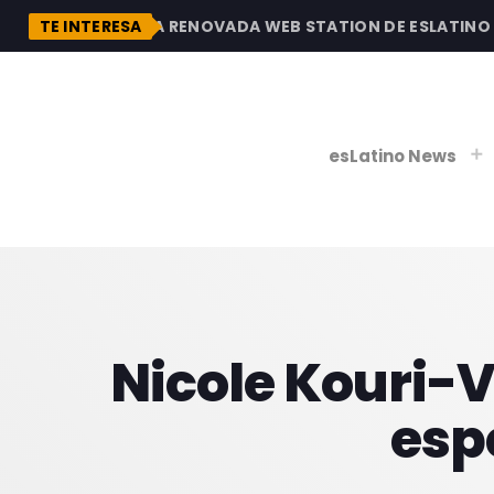
DESCUBRE LA RENOVADA WEB STATION DE ESLATINO RA
TE INTERESA
esLatino News
play_
play_
V
Nicole Kouri-V
P
esp