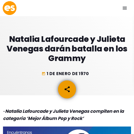
menu
close
Natalia Lafourcade y Julieta
play_arrow
EMISIÓN LA PAZ
Venegas darán batalla en los
Grammy
play_arrow
EMISIÓN COCHABAMBA
1 DE ENERO DE 1970
today
share
email
ESLATINO NEWS
keyboard_arrow_down
ESLATINO NEWS
LOS + TOP
· Natalia Lafourcade y Julieta Venegas compiten en la
ACTUALIDAD
categoría ‘Mejor Álbum Pop y Rock’
PROGRAMACIÓN
ESPECTÁCULOS
INICIO