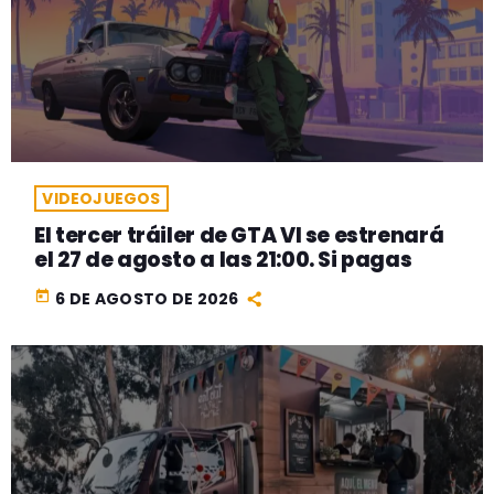
VIDEOJUEGOS
El tercer tráiler de GTA VI se estrenará
el 27 de agosto a las 21:00. Si pagas
today
6 DE AGOSTO DE 2026