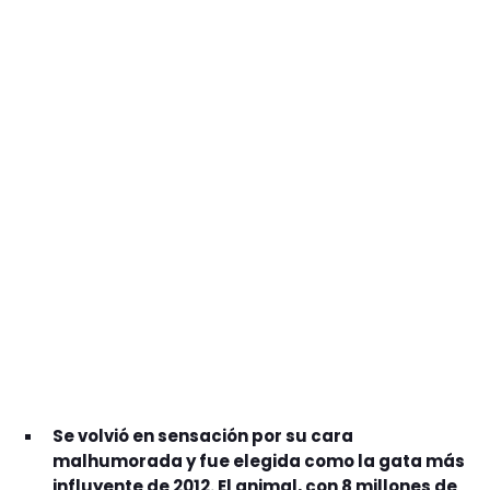
GEEKERS
MÚSICA
RADIO SPLENDID
ENTRETENIMIENTO
CONTACTO
Se volvió en sensación por su cara
malhumorada y fue elegida como la gata más
influyente de 2012. El animal, con 8 millones de