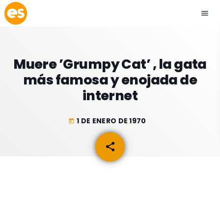
menu
close
Muere ’Grumpy Cat’ , la gata
play_arrow
EMISIÓN LA PAZ
más famosa y enojada de
internet
play_arrow
EMISIÓN COCHABAMBA
1 DE ENERO DE 1970
today
share
email
ESLATINO NEWS
keyboard_arrow_down
ESLATINO NEWS
LOS + TOP
ACTUALIDAD
PROGRAMACIÓN
ESPECTÁCULOS
INICIO