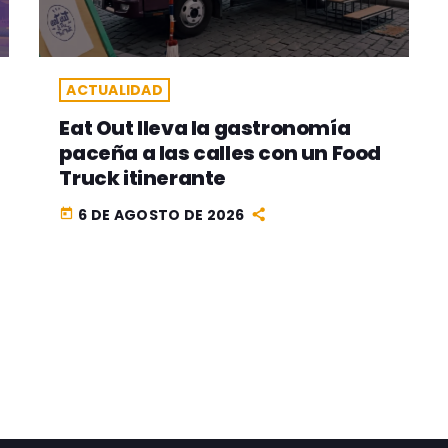
ACTUALIDAD
Eat Out lleva la gastronomía
paceña a las calles con un Food
Truck itinerante
6 DE AGOSTO DE 2026
today