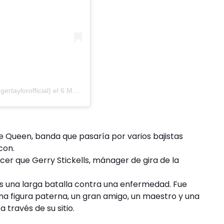
ertaylorofficial)
el
6 Mar, 2019 a las 5:55 PST
e Queen, banda que pasaría por varios bajistas
con.
cer que Gerry Stickells, mánager de gira de la
as una larga batalla contra una enfermedad. Fue
a figura paterna, un gran amigo, un maestro y una
 través de su sitio.