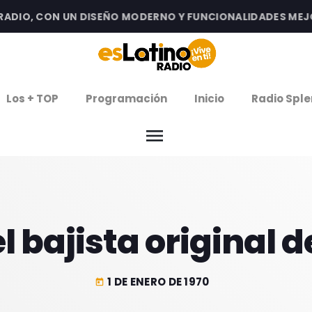
IO, CON UN DISEÑO MODERNO Y FUNCIONALIDADES MEJORA
clos
Los + TOP
Programación
Inicio
Radio Sple
arrow
EMISIÓN LA PAZ
menu
arrow
EMISIÓN COCHABAMBA
IERNES DE ESTRENOS
l bajista original 
ROGRAMACIÓN
1 DE ENERO DE 1970
today