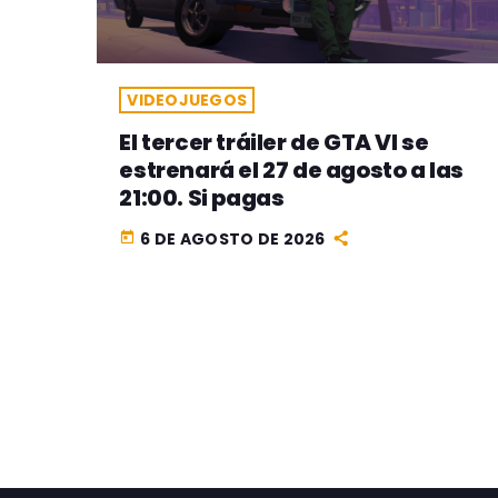
VIDEOJUEGOS
El tercer tráiler de GTA VI se
estrenará el 27 de agosto a las
21:00. Si pagas
6 DE AGOSTO DE 2026
today