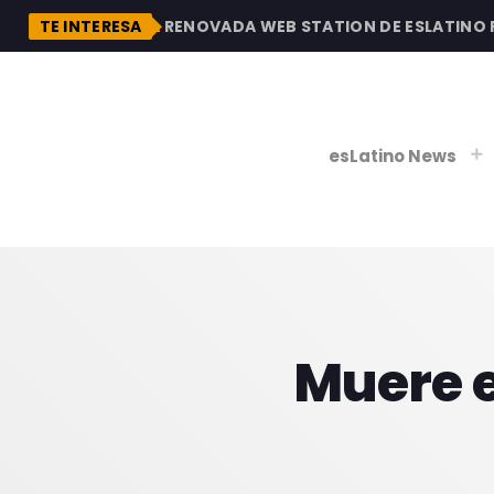
DESCUBRE LA RENOVADA WEB STATION DE ESLATINO RAD
TE INTERESA
esLatino News
play_
play_
V
Muere e
P