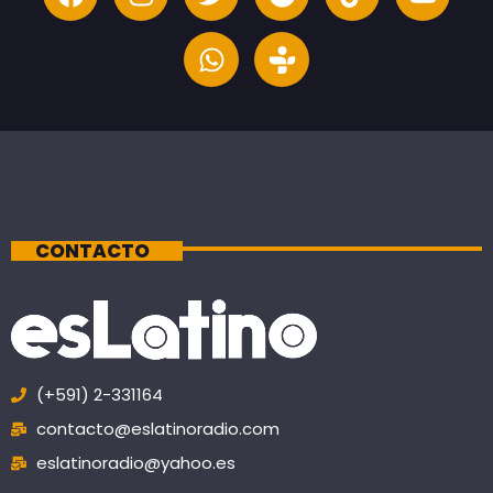
CONTACTO
(+591) 2-331164
contacto@eslatinoradio.com
eslatinoradio@yahoo.es