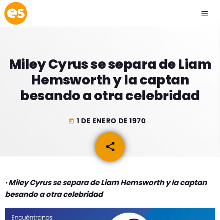
menu
close
Miley Cyrus se separa de Liam
play_arrow
EMISIÓN LA PAZ
Hemsworth y la captan
besando a otra celebridad
play_arrow
EMISIÓN COCHABAMBA
1 DE ENERO DE 1970
today
share
email
ESLATINO NEWS
keyboard_arrow_down
ESLATINO NEWS
LOS + TOP
· Miley Cyrus se separa de Liam Hemsworth y la captan
ACTUALIDAD
besando a otra celebridad
PROGRAMACIÓN
ESPECTÁCULOS
INICIO