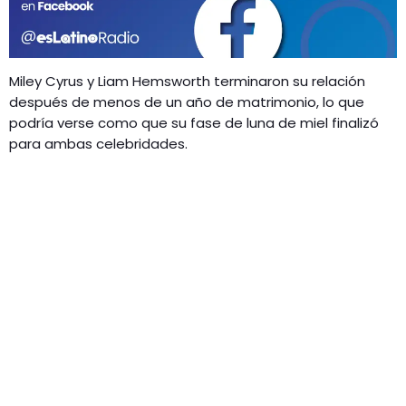
GEEKERS
MÚSICA
RADIO SPLENDID
ENTRETENIMIENTO
Miley Cyrus y Liam Hemsworth terminaron su relación
CONTACTO
después de menos de un año de matrimonio, lo que
podría verse como que su fase de luna de miel finalizó
para ambas celebridades.