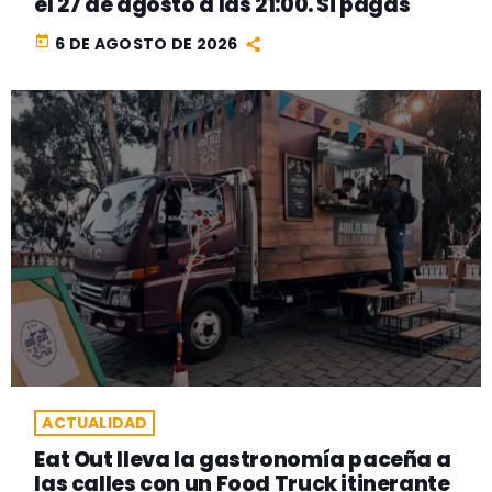
el 27 de agosto a las 21:00. Si pagas
today
6 DE AGOSTO DE 2026
ACTUALIDAD
Eat Out lleva la gastronomía paceña a
las calles con un Food Truck itinerante