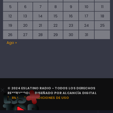
5
6
7
8
9
10
11
12
13
14
15
16
17
18
19
20
21
22
23
24
25
26
27
28
29
30
31
Ago »
© 2024 ESLATINO RADIO - TODOS LOS DERECHOS
RESERVADOS. | DISEÑADO POR
ALCANCÍA DIGITAL
TÉRMINOS Y CONDICIONES DE USO