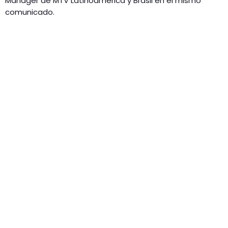
Manager de MTV Latinoamérica y Brasil en el mismo
comunicado.