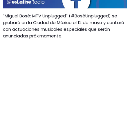
GEEKERS
MÚSICA
RADIO SPLENDID
“Miguel Bosé: MTV Unplugged” (#BoséUnplugged) se
ENTRETENIMIENTO
grabará en la Ciudad de México el 12 de mayo y contará
CONTACTO
con actuaciones musicales especiales que serán
anunciadas próximamente.