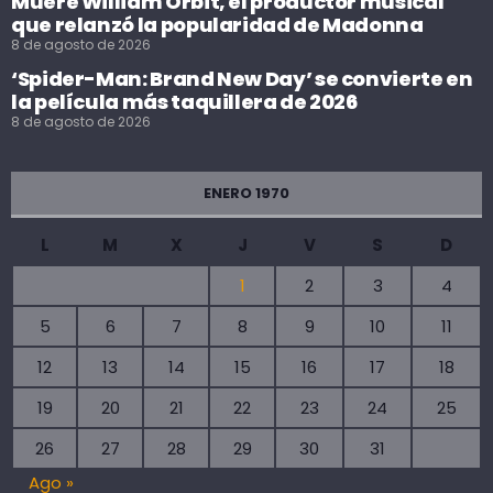
Muere William Orbit, el productor musical
que relanzó la popularidad de Madonna
8 de agosto de 2026
‘Spider-Man: Brand New Day’ se convierte en
la película más taquillera de 2026
8 de agosto de 2026
ENERO 1970
L
M
X
J
V
S
D
1
2
3
4
5
6
7
8
9
10
11
12
13
14
15
16
17
18
19
20
21
22
23
24
25
26
27
28
29
30
31
Ago »