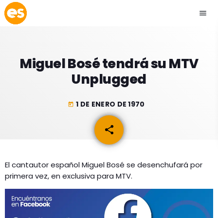
menu
close
Miguel Bosé tendrá su MTV
play_arrow
EMISIÓN LA PAZ
Unplugged
play_arrow
EMISIÓN COCHABAMBA
1 DE ENERO DE 1970
today
share
email
ESLATINO NEWS
keyboard_arrow_down
El cantautor español Miguel Bosé se desenchufará por
ESLATINO NEWS
LOS + TOP
primera vez, en exclusiva para MTV.
ACTUALIDAD
PROGRAMACIÓN
ESPECTÁCULOS
INICIO