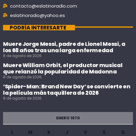
contacto@eslatinoradio.com
eslatinoradio@yahoo.es
PODRÍA INTERESARTE
Muere Jorge Messi, padre de Lionel Messi, a
los 68 años tras una larga enfermedad
8 de agosto de 2026
Muere William Orbit, el productor musical
que relanzó la popularidad de Madonna
8 de agosto de 2026
‘Spider-Man: Brand New Day’ se convierte en
la película más taquillera de 2026
8 de agosto de 2026
ENERO 1970
L
M
X
J
V
S
D