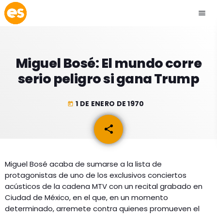
menu
close
Miguel Bosé: El mundo corre
play_arrow
EMISIÓN LA PAZ
serio peligro si gana Trump
play_arrow
EMISIÓN COCHABAMBA
1 DE ENERO DE 1970
today
share
email
ESLATINO NEWS
keyboard_arrow_down
Miguel Bosé acaba de sumarse a la lista de
ESLATINO NEWS
LOS + TOP
protagonistas de uno de los exclusivos conciertos
ACTUALIDAD
acústicos de la cadena MTV con un recital grabado en
PROGRAMACIÓN
Ciudad de México, en el que, en un momento
ESPECTÁCULOS
determinado, arremete contra quienes promueven el
INICIO