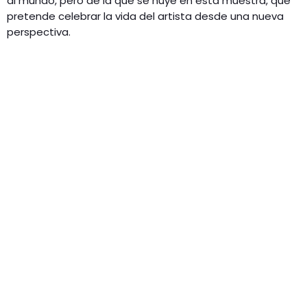
al mundo, pero de la que se huye en esta muestra, que
pretende celebrar la vida del artista desde una nueva
perspectiva.