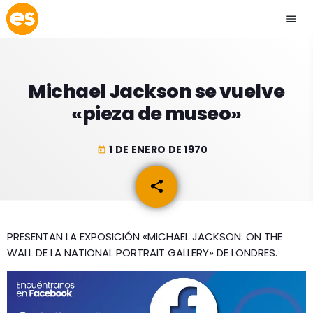
menu
close
Michael Jackson se vuelve
play_arrow
EMISIÓN LA PAZ
«pieza de museo»
play_arrow
EMISIÓN COCHABAMBA
1 DE ENERO DE 1970
today
share
email
ESLATINO NEWS
keyboard_arrow_down
PRESENTAN LA EXPOSICIÓN «MICHAEL JACKSON: ON THE
ESLATINO NEWS
LOS + TOP
WALL DE LA NATIONAL PORTRAIT GALLERY» DE LONDRES.
ACTUALIDAD
PROGRAMACIÓN
ESPECTÁCULOS
INICIO