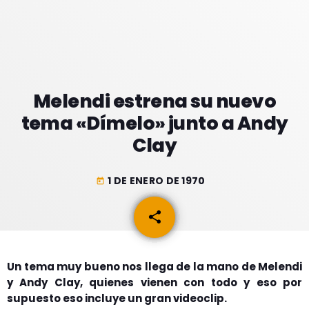
GEEKERS
MÚSICA
RADIO SPLENDID
ENTRETENIMIENTO
CONTACTO
Melendi estrena su nuevo
tema «Dímelo» junto a Andy
Clay
1 DE ENERO DE 1970
today
share
email
Un tema muy bueno nos llega de la mano de Melendi
y Andy Clay, quienes vienen con todo y eso por
supuesto eso incluye un gran videoclip.