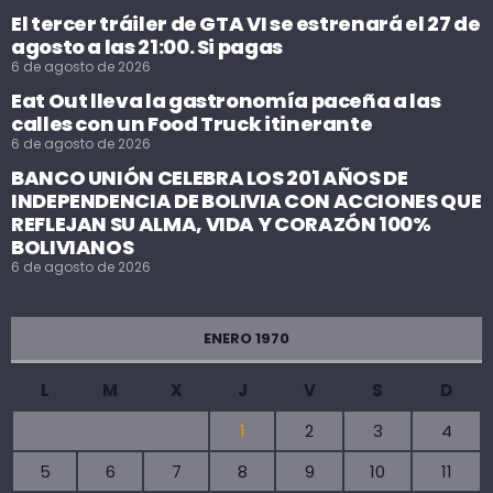
El tercer tráiler de GTA VI se estrenará el 27 de
agosto a las 21:00. Si pagas
6 de agosto de 2026
Eat Out lleva la gastronomía paceña a las
calles con un Food Truck itinerante
6 de agosto de 2026
BANCO UNIÓN CELEBRA LOS 201 AÑOS DE
INDEPENDENCIA DE BOLIVIA CON ACCIONES QUE
REFLEJAN SU ALMA, VIDA Y CORAZÓN 100%
BOLIVIANOS
6 de agosto de 2026
ENERO 1970
L
M
X
J
V
S
D
1
2
3
4
5
6
7
8
9
10
11