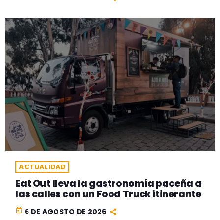
ACTUALIDAD
Eat Out lleva la gastronomía paceña a
las calles con un Food Truck itinerante
today
6 DE AGOSTO DE 2026