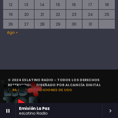
12
13
14
15
16
17
18
19
20
21
22
23
24
25
26
27
28
29
30
31
Ago »
© 2024 ESLATINO RADIO - TODOS LOS DERECHOS
RESERVADOS. | DISEÑADO POR
ALCANCÍA DIGITAL
TÉRMINOS Y CONDICIONES DE USO
Emisión La Paz
pause
keyboard_arrow_right
esLatino Radio