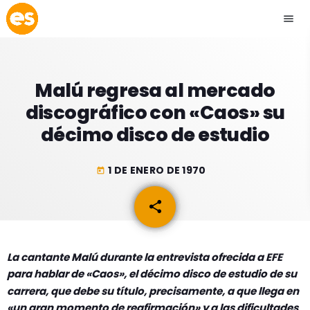
menu
close
Malú regresa al mercado
play_arrow
EMISIÓN LA PAZ
discográfico con «Caos» su
décimo disco de estudio
play_arrow
EMISIÓN COCHABAMBA
1 DE ENERO DE 1970
today
share
email
ESLATINO NEWS
keyboard_arrow_down
ESLATINO NEWS
LOS + TOP
La cantante Malú durante la entrevista ofrecida a EFE
ACTUALIDAD
para hablar de «Caos», el décimo disco de estudio de su
PROGRAMACIÓN
ESPECTÁCULOS
carrera, que debe su título, precisamente, a que llega en
«un gran momento de reafirmación» y a las dificultades
INICIO