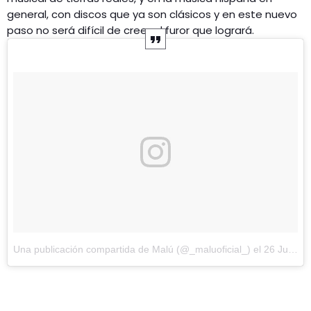
general, con discos que ya son clásicos y en este nuevo
paso no será difícil de creer el furor que logrará.
Una publicación compartida de Malú (@_maluoficial_)
el
26 Jun, 2018 a las 10:28 PDT