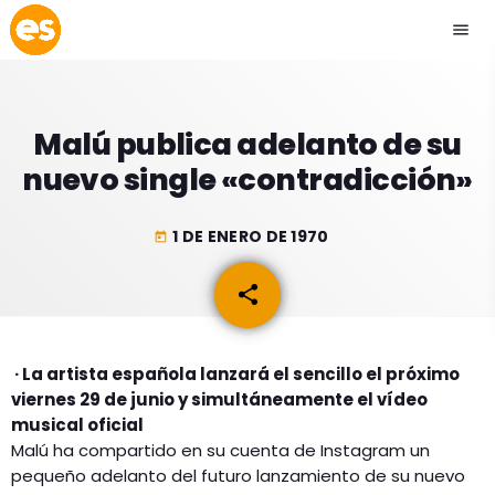
menu
close
Malú publica adelanto de su
play_arrow
EMISIÓN LA PAZ
nuevo single «contradicción»
play_arrow
EMISIÓN COCHABAMBA
1 DE ENERO DE 1970
today
share
email
ESLATINO NEWS
keyboard_arrow_down
· La artista española lanzará el sencillo el próximo
ESLATINO NEWS
LOS + TOP
viernes 29 de junio y simultáneamente el vídeo
ACTUALIDAD
musical oficial
PROGRAMACIÓN
Malú ha compartido en su cuenta de Instagram un
ESPECTÁCULOS
pequeño adelanto del futuro lanzamiento de su nuevo
INICIO