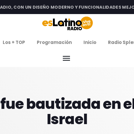
O, CON UN DISEÑO MODERNO Y FUNCIONALIDADES MEJORADA
clos
Los + TOP
Programación
Inicio
Radio Sple
arrow
EMISIÓN LA PAZ
menu
arrow
EMISIÓN COCHABAMBA
IERNES DE ESTRENOS
 fue bautizada en el
ROGRAMACIÓN
Israel