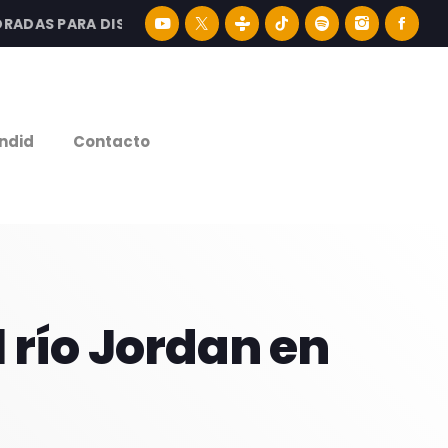
S PARA DISFRUTAR LA MEJOR MÚSICA LATINA Y CONTENID
e
ndid
Contacto
 río Jordan en