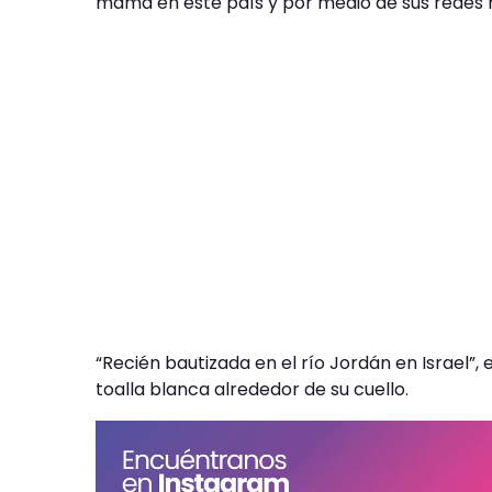
mamá en este país y por medio de sus redes h
“Recién bautizada en el río Jordán en Israel”, 
toalla blanca alrededor de su cuello.