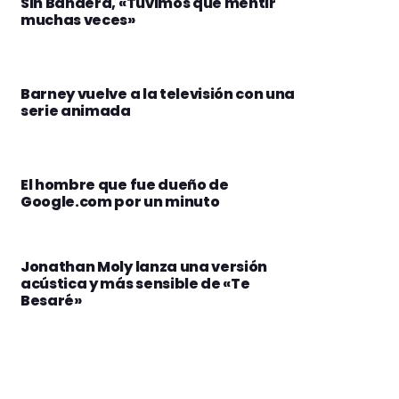
Sin Bandera, «Tuvimos que mentir
muchas veces»
Barney vuelve a la televisión con una
serie animada
El hombre que fue dueño de
Google.com por un minuto
Jonathan Moly lanza una versión
acústica y más sensible de «Te
Besaré»