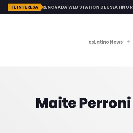
DESCUBRE LA RENOVADA WEB STATION DE ESLATINO RADI
TE INTERESA
esLatino News
play_
play_
V
Maite Perroni
P