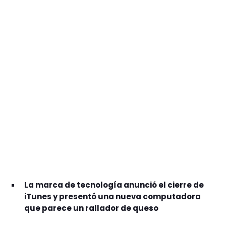
GEEKERS
MÚSICA
RADIO SPLENDID
ENTRETENIMIENTO
CONTACTO
La marca de tecnología anunció el cierre de
iTunes y presentó una nueva computadora
que parece un rallador de queso