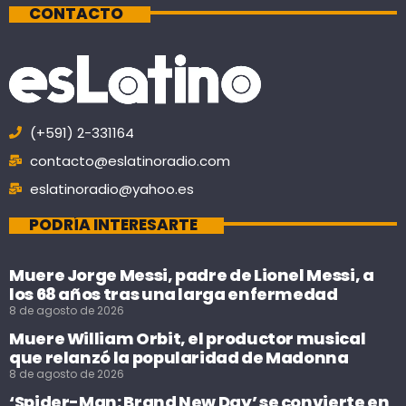
CONTACTO
(+591) 2-331164
contacto@eslatinoradio.com
eslatinoradio@yahoo.es
PODRÍA INTERESARTE
Muere Jorge Messi, padre de Lionel Messi, a
los 68 años tras una larga enfermedad
8 de agosto de 2026
Muere William Orbit, el productor musical
que relanzó la popularidad de Madonna
8 de agosto de 2026
‘Spider-Man: Brand New Day’ se convierte en