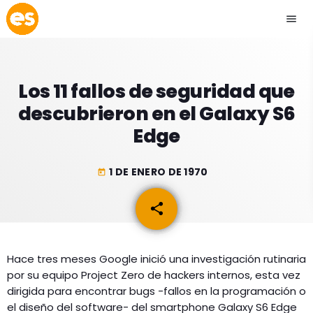
menu
close
Los 11 fallos de seguridad que
play_arrow
EMISIÓN LA PAZ
descubrieron en el Galaxy S6
Edge
play_arrow
EMISIÓN COCHABAMBA
1 DE ENERO DE 1970
today
share
email
ESLATINO NEWS
keyboard_arrow_down
ESLATINO NEWS
LOS + TOP
Hace tres meses Google inició una investigación rutinaria
ACTUALIDAD
por su equipo Project Zero de hackers internos, esta vez
PROGRAMACIÓN
ESPECTÁCULOS
dirigida para encontrar bugs -fallos en la programación o
el diseño del software- del smartphone Galaxy S6 Edge
INICIO