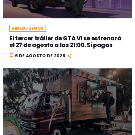
VIDEOJUEGOS
El tercer tráiler de GTA VI se estrenará
el 27 de agosto a las 21:00. Si pagas
today
6 DE AGOSTO DE 2026