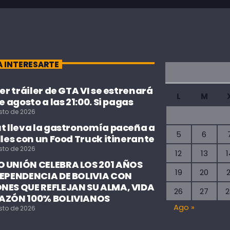
A INTERESARTE
cer tráiler de GTA VI se estrenará
L
M
de agosto a las 21:00. Si pagas
sto de 2026
ut lleva la gastronomía paceña a
5
6
lles con un Food Truck itinerante
sto de 2026
12
13
1
 UNIÓN CELEBRA LOS 201 AÑOS
19
20
2
DEPENDENCIA DE BOLIVIA CON
NES QUE REFLEJAN SU ALMA, VIDA
26
27
2
AZÓN 100% BOLIVIANOS
Ago »
sto de 2026