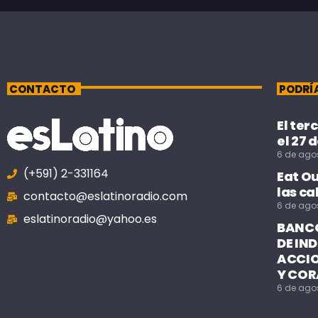
CONTACTO
PODRÍ
El ter
el 27 
6 de ago
(+591) 2-331164
Eat O
las ca
contacto@eslatinoradio.com
6 de ago
eslatinoradio@yahoo.es
BANCO
DE IN
ACCIO
Y COR
6 de ago