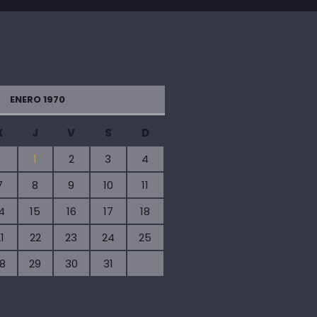
ENERO 1970
X
J
V
S
D
1
2
3
4
7
8
9
10
11
4
15
16
17
18
1
22
23
24
25
8
29
30
31