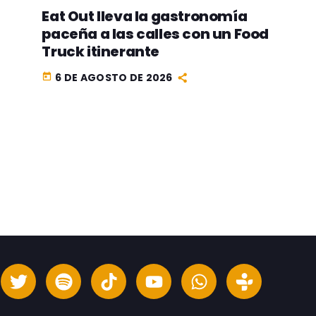
Eat Out lleva la gastronomía
paceña a las calles con un Food
Truck itinerante
6 DE AGOSTO DE 2026
today