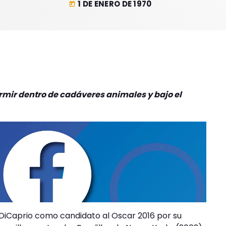
1 DE ENERO DE 1970
today
rmir dentro de cadáveres animales y bajo el
iCaprio como candidato al Oscar 2016 por su