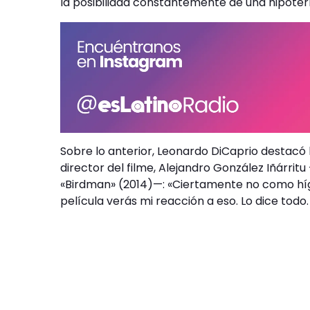
la posibilidad constantemente de una hipoter
Sobre lo anterior, Leonardo DiCaprio destacó l
director del filme, Alejandro González Iñárri
«Birdman» (2014)—: «Ciertamente no como híg
película verás mi reacción a eso. Lo dice todo. 