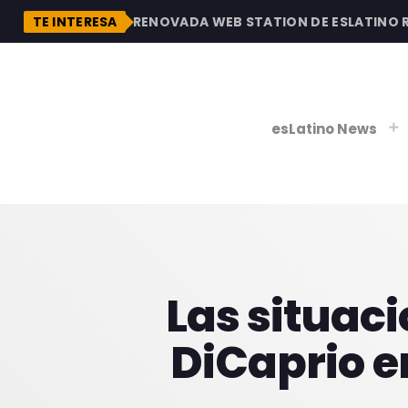
DESCUBRE LA RENOVADA WEB STATION DE ESLATINO RAD
TE INTERESA
esLatino News
play_
play_
V
Las situaci
P
DiCaprio en