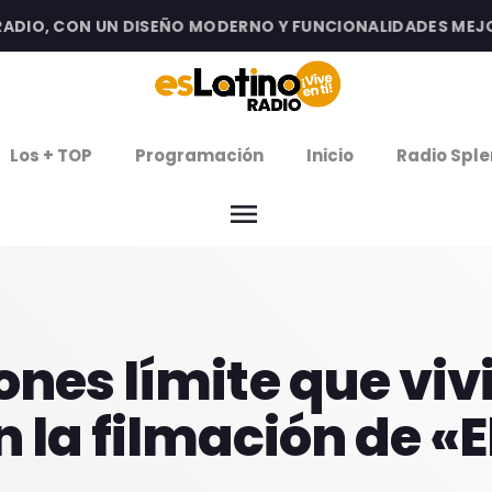
IO, CON UN DISEÑO MODERNO Y FUNCIONALIDADES MEJORAD
clos
Los + TOP
Programación
Inicio
Radio Sple
arrow
EMISIÓN LA PAZ
menu
arrow
EMISIÓN COCHABAMBA
IERNES DE ESTRENOS
ones límite que vi
ROGRAMACIÓN
 la filmación de «