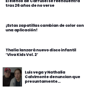
El elenco de Carrusel se reencuentra
tras 26 años de no verse
¡Estas zapatillas cambian de color con
una aplicación!
Thalía lanzará nuevo disco infantil
‘Viva Kids Vol. 2’
Luis vega y Nathalia
Calvimonte denuncian que
presuntamente
amenazaron con secuestrar
a uno de sus hijos