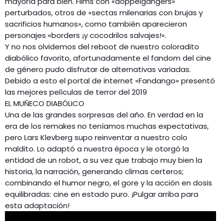
mayoría para bien. Films con «doppelgangers»
perturbados, otros de «sectas milenarias con brujas y
sacrificios humanos», como también aparecieron
personajes «borders ¡y cocodrilos salvajes!».
Y no nos olvidemos del reboot de nuestro coloradito
diabólico favorito, afortunadamente el fandom del cine
de género pudo disfrutar de alternativas variadas.
Debido a esto el portal de internet «Fandango» presentó
las mejores películas de terror del 2019
EL MUÑECO DIABÓLICO
Una de las grandes sorpresas del año. En verdad en la
era de los remakes no teníamos muchas expectativas,
pero Lars Klevberg supo reinventar a nuestro colo
maldito. Lo adaptó a nuestra época y le otorgó la
entidad de un robot, a su vez que trabajo muy bien la
historia, la narración, generando climas certeros;
combinando el humor negro, el gore y la acción en dosis
equilibradas: cine en estado puro. ¡Pulgar arriba para
esta adaptación!