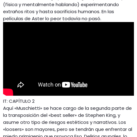
(física y mentalmente hablando) experimentando
extraños ritos y hasta sacrificios humanos. En las
películas de Aster lo peor todavía no pasó.
IT: CAPÍTULO 2
Aquí «Muschietti» se hace cargo de la segunda parte de
la transposición del «best seller» de Stephen King, y
asume otro tipo de riesgos estéticos y narrativos. Los
«loosers» son mayores, pero se tendrán que enfrentar al
miedo primigenio que provoca Eso. Delirios grupales, lo