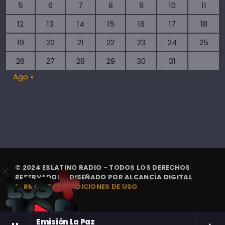
5
6
7
8
9
10
11
12
13
14
15
16
17
18
19
20
21
22
23
24
25
26
27
28
29
30
31
Ago »
© 2024 ESLATINO RADIO - TODOS LOS DERECHOS
RESERVADOS. | DISEÑADO POR
ALCANCÍA DIGITAL
TÉRMINOS Y CONDICIONES DE USO
Emisión La Paz