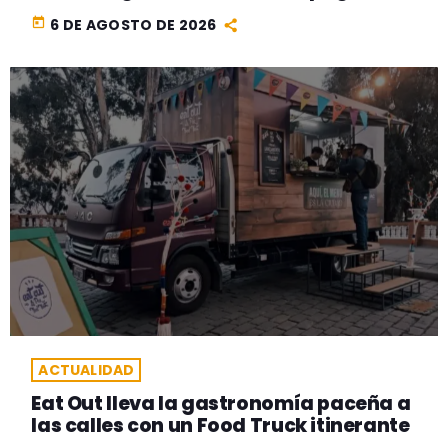
today
6 DE AGOSTO DE 2026
ACTUALIDAD
Eat Out lleva la gastronomía paceña a
las calles con un Food Truck itinerante