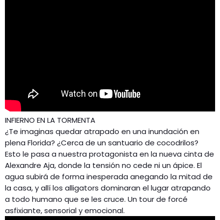
INFIERNO EN LA TORMENTA
¿Te imaginas quedar atrapado en una inundación en
plena Florida? ¿Cerca de un santuario de cocodrilos?
Esto le pasa a nuestra protagonista en la nueva cinta de
Alexandre Aja, donde la tensión no cede ni un ápice. El
agua subirá de forma inesperada anegando la mitad de
la casa, y allí los alligators dominaran el lugar atrapando
a todo humano que se les cruce. Un tour de forcé
asfixiante, sensorial y emocional.