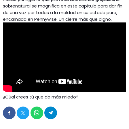
sobrenatural se magnifica en este capítulo para dar fin
de una vez por todas a la maldad en su estado puro,
encarnada en Pennywise. Un cierre más que digno.
¿Cúal crees tú que da más miedo?