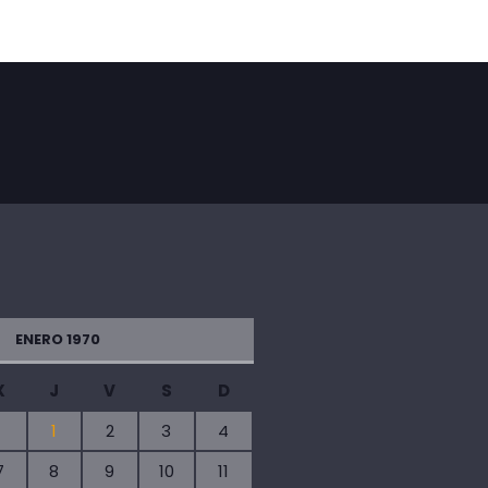
ENERO 1970
X
J
V
S
D
1
2
3
4
7
8
9
10
11