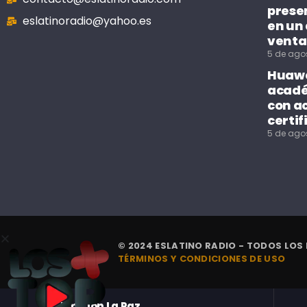
prese
eslatinoradio@yahoo.es
en un
venta
5 de ago
Huawe
acadé
con a
certif
5 de ago
© 2024 ESLATINO RADIO - TODOS LOS
TÉRMINOS Y CONDICIONES DE USO
Emisión La Paz