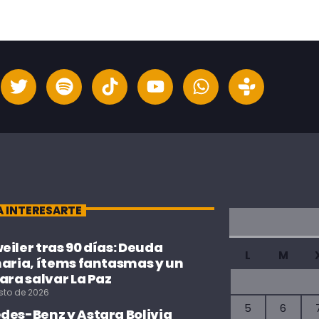
A INTERESARTE
iler tras 90 días: Deuda
L
M
naria, ítems fantasmas y un
ara salvar La Paz
sto de 2026
5
6
des-Benz y Astara Bolivia