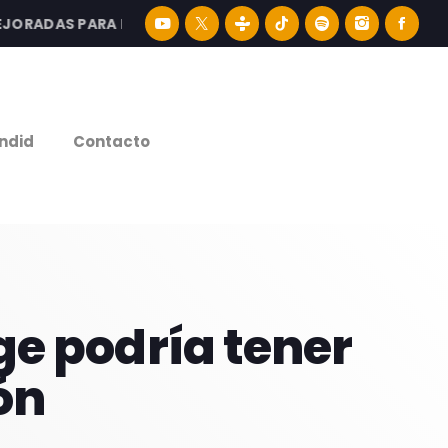
RADAS PARA DISFRUTAR LA MEJOR MÚSICA LATINA Y CONTE
e
ndid
Contacto
e podría tener
ón