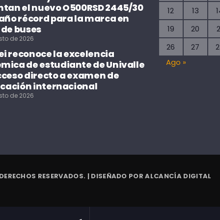
ntan el nuevo O500RSD 2445/30
12
13
1
 año récord para la marca en
 de buses
19
20
2
sto de 2026
26
27
2
i reconoce la excelencia
Ago »
mica de estudiante de Univalle
cceso directo a examen de
icación internacional
sto de 2026
 DERECHOS RESERVADOS. | DISEÑADO POR
ALCANCÍA DIGITAL