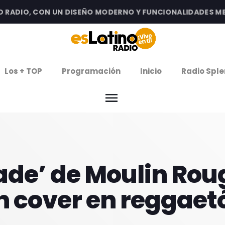
ADIO, CON UN DISEÑO MODERNO Y FUNCIONALIDADES MEJO
clos
Los + TOP
Programación
Inicio
Radio Sple
arrow
EMISIÓN LA PAZ
menu
arrow
EMISIÓN COCHABAMBA
IERNES DE ESTRENOS
de’ de Moulin Roug
ROGRAMACIÓN
n cover en reggaet