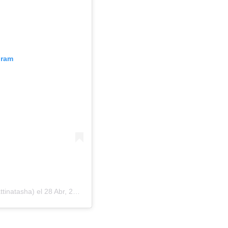
gram
tinatasha)
el
28 Abr, 2019 a las 10:44 PDT