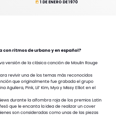
1 DE ENERO DE 1970
today
a con ritmos de urbano y en español?
a versión de la clásica canción de Moulin Rouge
o para revivir una de los temas más reconocidos
anción que originalmente fue grabada el grupo
 Aguilera, Pink, Lil’ Kim, Mya y Missy Elliot en el
News durante la alfombra roja de los premios Latin
nfesó que le encanta la idea de realizar un cover
uienes son consideradas como unas de las piezas