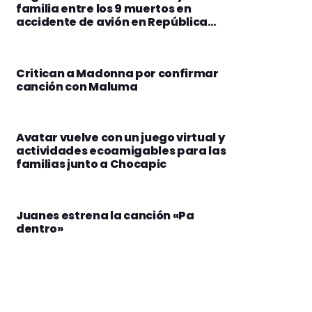
familia entre los 9 muertos en
accidente de avión en República
Dominicana
Critican a Madonna por confirmar
canción con Maluma
Avatar vuelve con un juego virtual y
actividades ecoamigables para las
familias junto a Chocapic
Juanes estrena la canción «Pa
dentro»