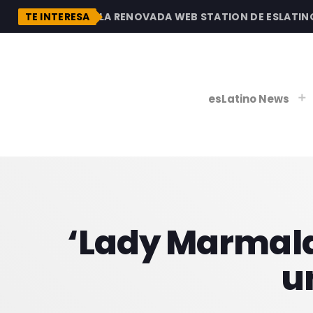
ON
TE INTERESA
DESCUBRE LA RENOVADA WEB STATION DE ESLATINO R
esLatino News
play_
play_
V
‘Lady Marmala
P
u