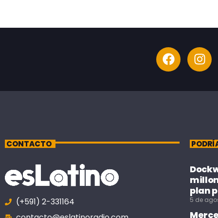
CONTACTO
PODRÍ
Dockwe
millo
plan p
5 de ago
(+591) 2-331164
Merce
contacto@eslatinoradio.com