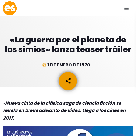
menu
close
«La guerra por el planeta de
play_arrow
EMISIÓN LA PAZ
los simios» lanza teaser tráiler
play_arrow
EMISIÓN COCHABAMBA
1 DE ENERO DE 1970
today
share
email
ESLATINO NEWS
keyboard_arrow_down
· Nueva cinta de la clásica saga de ciencia ficción se
ESLATINO NEWS
LOS + TOP
revela en breve adelanto de video. Llega a los cines en
ACTUALIDAD
2017.
PROGRAMACIÓN
ESPECTÁCULOS
INICIO