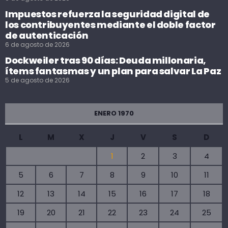
Impuestos refuerza la seguridad digital de
los contribuyentes mediante el doble factor
de autenticación
6 de agosto de 2026
Dockweiler tras 90 días: Deuda millonaria,
ítems fantasmas y un plan para salvar La Paz
5 de agosto de 2026
ENERO 1970
L
M
X
J
V
S
D
1
2
3
4
5
6
7
8
9
10
11
12
13
14
15
16
17
18
19
20
21
22
23
24
25