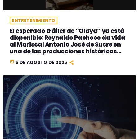
ENTRETENIMIENTO
El esperado tráiler de “Olaya” ya está
disponible: Reynaldo Pacheco da vida
al Mariscal Antonio José de Sucre en
una de las producciones históricas
más ambiciosas del cine peruano
today
6 DE AGOSTO DE 2026