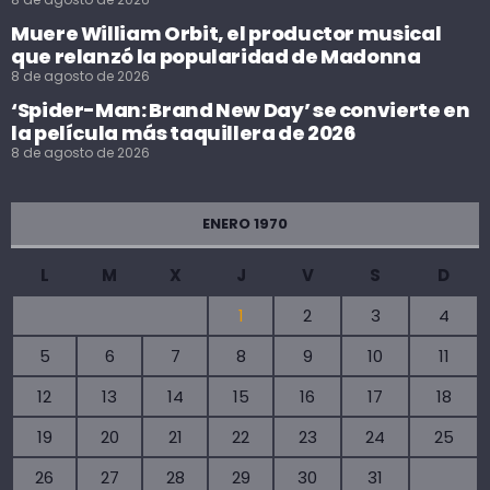
Muere William Orbit, el productor musical
que relanzó la popularidad de Madonna
8 de agosto de 2026
‘Spider-Man: Brand New Day’ se convierte en
la película más taquillera de 2026
8 de agosto de 2026
ENERO 1970
L
M
X
J
V
S
D
1
2
3
4
5
6
7
8
9
10
11
12
13
14
15
16
17
18
19
20
21
22
23
24
25
26
27
28
29
30
31