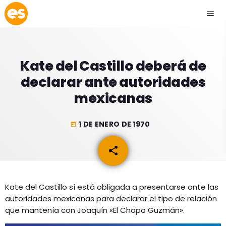
menu
close
Kate del Castillo deberá de
play_arrow
EMISIÓN LA PAZ
declarar ante autoridades
mexicanas
play_arrow
EMISIÓN COCHABAMBA
1 DE ENERO DE 1970
today
share
email
ESLATINO NEWS
keyboard_arrow_down
ESLATINO NEWS
LOS + TOP
Kate del Castillo sí está obligada a presentarse ante las
ACTUALIDAD
autoridades mexicanas para declarar el tipo de relación
PROGRAMACIÓN
ESPECTÁCULOS
que mantenía con Joaquín «El Chapo Guzmán».
INICIO