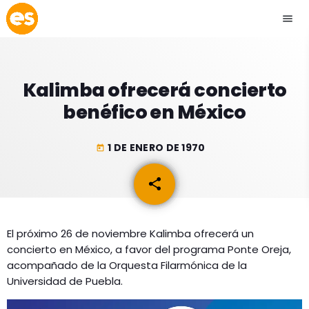
menu
close
Kalimba ofrecerá concierto
play_arrow
EMISIÓN LA PAZ
benéfico en México
play_arrow
EMISIÓN COCHABAMBA
1 DE ENERO DE 1970
today
share
email
ESLATINO NEWS
keyboard_arrow_down
El próximo 26 de noviembre Kalimba ofrecerá un
ESLATINO NEWS
LOS + TOP
concierto en México, a favor del programa Ponte Oreja,
ACTUALIDAD
acompañado de la Orquesta Filarmónica de la
PROGRAMACIÓN
Universidad de Puebla.
ESPECTÁCULOS
INICIO