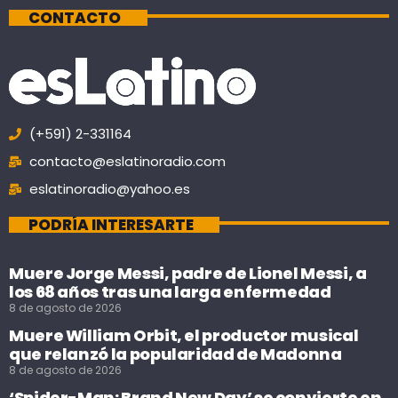
CONTACTO
(+591) 2-331164
contacto@eslatinoradio.com
eslatinoradio@yahoo.es
PODRÍA INTERESARTE
Muere Jorge Messi, padre de Lionel Messi, a
los 68 años tras una larga enfermedad
8 de agosto de 2026
Muere William Orbit, el productor musical
que relanzó la popularidad de Madonna
8 de agosto de 2026
‘Spider-Man: Brand New Day’ se convierte en