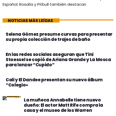
Español; Rosalía y Pitbull también destacan
NOTICIAS MÁS LEÍDAS
Selena Gómez presume curvas para presentar
su propia colección de trajes de baño
En las redes sociales aseguran que Tini
Stoessel se copió de Ariana Grande y La Mosca
para lanzar “Cupido”
Cali y El Dandee presentan su nuevo álbum
“Colegio»
La muñeca Annabelle tiene nuevo
dueño: El actor Matt Rife compra la
casa y el museo de los Warren