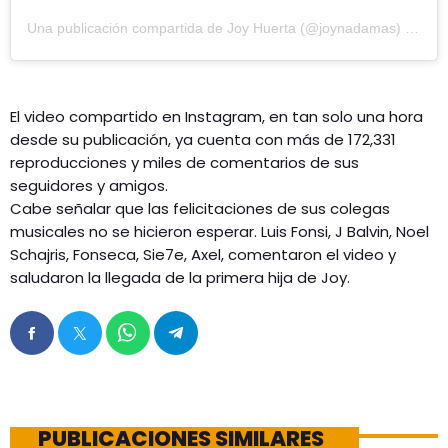
Una publicación compartida de Joy Huerta (@joynadamas)
el
16 A
El video compartido en Instagram, en tan solo una hora
desde su publicación, ya cuenta con más de 172,331
reproducciones y miles de comentarios de sus
seguidores y amigos.
Cabe señalar que las felicitaciones de sus colegas
musicales no se hicieron esperar. Luis Fonsi, J Balvin, Noel
Schajris, Fonseca, Sie7e, Axel, comentaron el video y
saludaron la llegada de la primera hija de Joy.
PUBLICACIONES SIMILARES