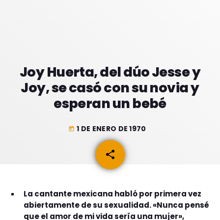
GEEKERS
MÚSICA
RADIO SPLENDID
ENTRETENIMIENTO
CONTACTO
Joy Huerta, del dúo Jesse y
Joy, se casó con su novia y
esperan un bebé
1 DE ENERO DE 1970
today
share
email
La cantante mexicana habló por primera vez
abiertamente de su sexualidad. «Nunca pensé
que el amor de mi vida sería una mujer»,