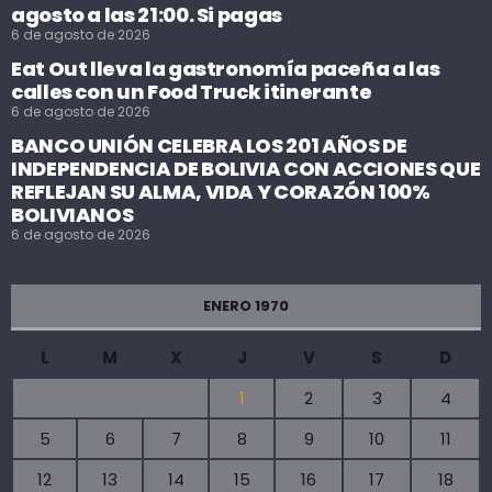
agosto a las 21:00. Si pagas
6 de agosto de 2026
Eat Out lleva la gastronomía paceña a las
calles con un Food Truck itinerante
6 de agosto de 2026
BANCO UNIÓN CELEBRA LOS 201 AÑOS DE
INDEPENDENCIA DE BOLIVIA CON ACCIONES QUE
REFLEJAN SU ALMA, VIDA Y CORAZÓN 100%
BOLIVIANOS
6 de agosto de 2026
ENERO 1970
L
M
X
J
V
S
D
1
2
3
4
5
6
7
8
9
10
11
12
13
14
15
16
17
18