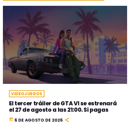
VIDEOJUEGOS
El tercer tráiler de GTA VI se estrenará
el 27 de agosto a las 21:00. Si pagas
today
6 DE AGOSTO DE 2026