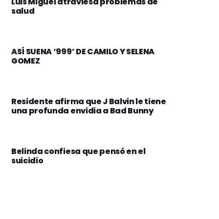
Luis Miguel atraviesa problemas de
salud
ASÍ SUENA ‘999’ DE CAMILO Y SELENA
GOMEZ
Residente afirma que J Balvin le tiene
una profunda envidia a Bad Bunny
Belinda confiesa que pensó en el
suicidio