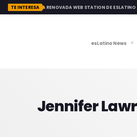
DESCUBRE LA RENOVADA WEB STATION DE ESLATINO RAD
TE INTERESA
esLatino News
play_
play_
V
Jennifer Lawr
P