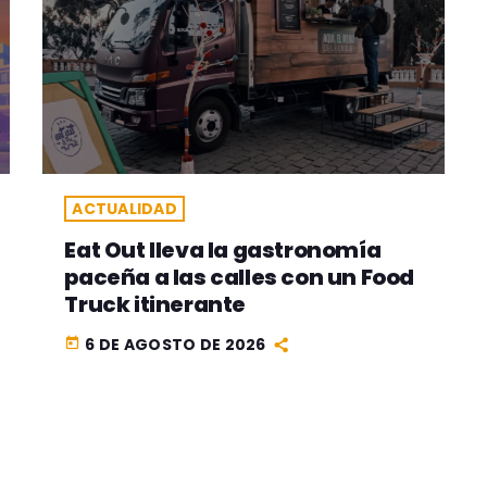
ACTUALIDAD
Eat Out lleva la gastronomía
paceña a las calles con un Food
Truck itinerante
6 DE AGOSTO DE 2026
today