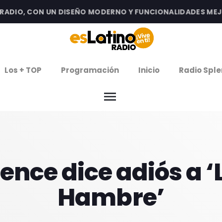
IO, CON UN DISEÑO MODERNO Y FUNCIONALIDADES MEJORA
clos
Los + TOP
Programación
Inicio
Radio Sple
arrow
EMISIÓN LA PAZ
menu
arrow
EMISIÓN COCHABAMBA
IERNES DE ESTRENOS
ence dice adiós a ‘
ROGRAMACIÓN
Hambre’