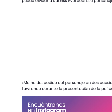
pueda olvidar a Katniss Everdeen, su personaje 
«Me he despedido del personaje en dos ocasio
Lawrence durante la presentación de la pelícu