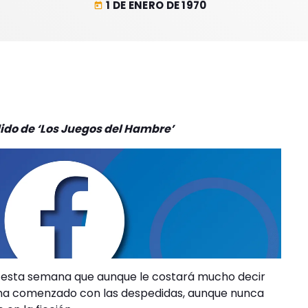
1 DE ENERO DE 1970
today
dido de ‘Los Juegos del Hambre’
ó esta semana que aunque le costará mucho decir
a ha comenzado con las despedidas, aunque nunca