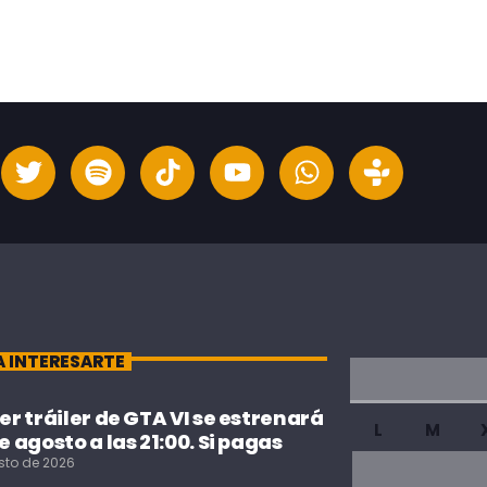
A INTERESARTE
cer tráiler de GTA VI se estrenará
L
M
de agosto a las 21:00. Si pagas
sto de 2026