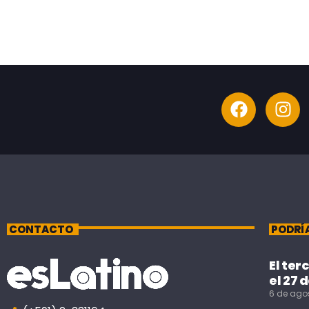
CONTACTO
PODRÍ
El ter
el 27 
6 de ago