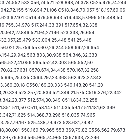
03,74.552 532.056,74.521 528.898,74.378 C525.979,74.244
942,72.155 519.894,71.106 C518.846,70.057 518.197,69.06
6.623,62.101 C516.479,58.943 516.448,57.996 516.448,50
16.755,34.978 517.244,33.391 517.654,32.338
0.942,27.846 521.94,27.196 523.338,26.654
32.057,25.479 533.004,25.448 541,25.448
56.021,25.756 557.607,26.244 558.662,26.654
3.154,29.942 563.803,30.938 564.346,32.338
565.522,41.056 565.552,42.003 565.552,50
70.82,37.631 C570.674,34.438 570.167,32.258
65.965,25.035 C564.297,23.368 562.623,22.342
3.369,20.18 C550.169,20.033 549.148,20 541,20
,20.326 523.257,20.834 521.349,21.575 C519.376,22.342
3.342,28.377 512.574,30.349 C511.834,32.258
1.851 511,50 C511,58.147 511.035,59.17 511.181,62.369
3.342,71.625 514.368,73.296 516.035,74.965
3.257,79.167 525.438,79.673 528.631,79.82
48,80.001 550.169,79.965 553.369,79.82 C556.562,79.673
4.297,76.634 565.965,74.965 C567.633,73.296