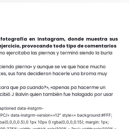
a fotografía en Instagram, donde muestra sus
ejercicio, provocando todo tipo de comentarios
o ejercitaba las piernas y terminó siendo la burla
aciendo pierna» y aunque se ve que hace mucho
rtes, sus fans decidieron hacerle una broma muy
a cara que pa cuando?», «apenas pa hacerme un
cibió J Balvin quien también fue halagado por usar
aptioned data-instgrm-
C/» data-instgrm-version=»12″ style=» background:#FFF;
a(0,0,0,0.5),0 1px 10px 0 rgba(0,0,0,0.15); margin: 1px;
99.375%; width:-webkit-calc(100% – 2px); width:calc(100% –