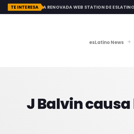
N
DESCUBRE LA RENOVADA WEB STATION DE ESLATINO RA
TE INTERESA
esLatino News
play_
play_
V
J Balvin causa
P