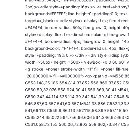
2px);»><div style=»padding:16px;»> <a href=»https
background:#FFFFFF; line-height:0; padding:0 0; text-
target=»_blank»> <div style=» display: flex; flex-direc
#F4F4F4; border-radius: 50%; flex-grow: 0; height: 40
style=»display: flex; flex-direction: column; flex-grow:
#F4F4F4; border-radius: 4px; flex-grow: 0; height: 14
background-color: #F4F4F4; border-radius: 4px; flex-
style=»padding: 19% 0;»></div> <div style=»display:b
width=»50px» height=»50px» viewBox=»0 0 60 60″ ver
<g stroke=»none» stroke-width=»1″ fill=»none» fill-r
-20.000000)» fill=»#000000″><g><path d=»M556.869
C553.148,36.186 554.814,37.852 556.869,37.852 C5
C560.59,32.076 558.924,30.41 556.869,30.41 M541
C530.342,44.114 535.114,39.342 541,39.342 C546.8
546.887,60.657 541,60.657 M541,33.886 C532.1,33.8
541,66.113 C549.9,66.113 557.115,58.899 557.115,50
C565.244,65.022 564.756,66.606 564.346,67.663 C5
C561.058,72.155 560.06,72.803 558.662,73.347 C557