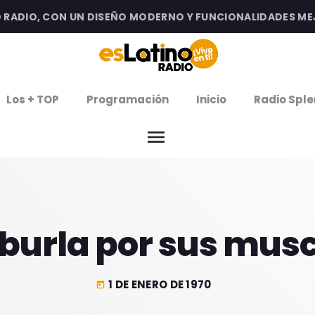
DIO, CON UN DISEÑO MODERNO Y FUNCIONALIDADES MEJOR
clos
Los + TOP
Programación
Inicio
Radio Sple
arrow
EMISIÓN LA PAZ
menu
arrow
EMISIÓN COCHABAMBA
IERNES DE ESTRENOS
 burla por sus mus
ROGRAMACIÓN
1 DE ENERO DE 1970
today