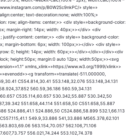
://www.instagram.com/p/B0W2Sc9nkPC/» style=»
align:center; text-decoration:none; width:100%;»
tion: row; align-items: center;»> <div style=»background-color:
px; margin-right: 14px; width: 40px;»></div> <div
 1; justify-content: center;»> <div style=» background-color:
px; margin-bottom: 6px; width: 100px;»></div> <div style=»
grow: 0; height: 14px; width: 60px;»></div></div></div><div
lock; height:50px; margin:0 auto 12px; width:50px;»><svg
sion=»1.1″ xmlns_xlink=»https://www.w3.org/1999/xlink»>
ule=»evenodd»><g transform=»translate(-511.000000,
,30.41 C554.814,30.41 553.148,32.076 553.148,34.131
58.924,37.852 560.59,36.186 560.59,34.131
,60.657 C535.114,60.657 530.342,55.887 530.342,50
87,39.342 551.658,44.114 551.658,50 C551.658,55.887
86 524.886,41.1 524.886,50 C524.886,58.899 532.1,66.113
 C557.115,41.1 549.9,33.886 541,33.886 M565.378,62.101
63.803,69.06 563.154,70.057 562.106,71.106
.607,73.757 556.021,74.244 553.102,74.378