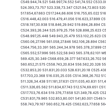
C549.944,74.521 548.997,74.552 541,74.552 C533.0
524.393,73.757 523.338,73.347 C521.94,72.803 520.
517.654,67.663 C517.244,66.606 516.755,65.022 51
C516.448,42.003 516.479,41.056 516.623,37.899 C5
C518.197,30.938 518.846,29.942 519.894,28.894 C52
C524.393,26.244 525.979,25.756 528.898,25.623 C5
C548.997,25.448 549.943,25.479 553.102,25.623 C5
C560.06,27.196 561.058,27.846 562.106,28.894 C56
C564.756,33.391 565.244,34.978 565.378,37.899 C
C565.552,57.996 565.522,58.943 565.378,62.101 M5
569.425,30.349 C568.659,28.377 567.633,26.702 5
560.652,21.575 C558.743,20.834 556.562,20.326 55
C532.853,20 531.831,20.033 528.631,20.18 C525.438
517.703,23.368 516.035,25.035 C514.368,26.702 51
511.326,34.438 511.181,37.631 C511.035,40.831 511,4
C511.326,65.562 511.834,67.743 512.574,69.651 C51
C517.703,76.634 519.376,77.658 521.349,78.425 C52
C531.831,79.965 532.853,80.001 541,80.001 C549.1
558.743,79.167 560.652,78.425 C562.623,77.658 56