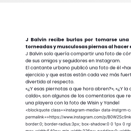
J Balvin recibe burlas por tomarse un
torneadas y musculosas piernas al hacer 
J Balvin solo quería compartir una foto de cóm
de sus amigos y seguidores en Instagram.
El cantante urbano publicó una foto de él «h
ejercicio y que estas están cada vez más fue
divertida al respecto.
«¿Y esas piernotas a que hora abren?», «¿Y l
caldo», son algunos de los comentarios que re
una playera con la foto de Wisin y Yandel
<blockquote class=»instagram-media» data-instgrm-c
permalink=»https://www.instagram.com/p/B0W2Sc9nkP
border:0; border-radius:3px; box-shadow:0 0 1px 0 rgb
max-width:540px; min-width:326px; padding:0; width: