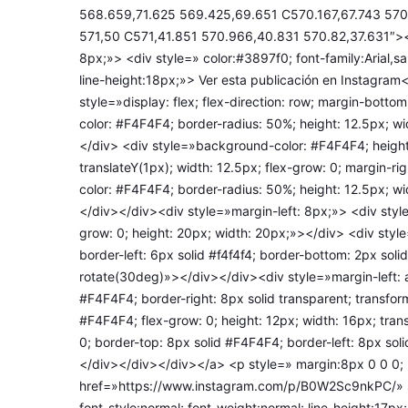
568.659,71.625 569.425,69.651 C570.167,67.743 570
571,50 C571,41.851 570.966,40.831 570.82,37.631″>
8px;»> <div style=» color:#3897f0; font-family:Arial,sa
line-height:18px;»> Ver esta publicación en Instagra
style=»display: flex; flex-direction: row; margin-bott
color: #F4F4F4; border-radius: 50%; height: 12.5px; wi
</div> <div style=»background-color: #F4F4F4; height:
translateY(1px); width: 12.5px; flex-grow: 0; margin-r
color: #F4F4F4; border-radius: 50%; height: 12.5px; wi
</div></div><div style=»margin-left: 8px;»> <div styl
grow: 0; height: 20px; width: 20px;»></div> <div style=
border-left: 6px solid #f4f4f4; border-bottom: 2px soli
rotate(30deg)»></div></div><div style=»margin-left: a
#F4F4F4; border-right: 8px solid transparent; transfo
#F4F4F4; flex-grow: 0; height: 12px; width: 16px; trans
0; border-top: 8px solid #F4F4F4; border-left: 8px soli
</div></div></div></a> <p style=» margin:8px 0 0 0;
href=»https://www.instagram.com/p/B0W2Sc9nkPC/» styl
font-style:normal; font-weight:normal; line-height:17p