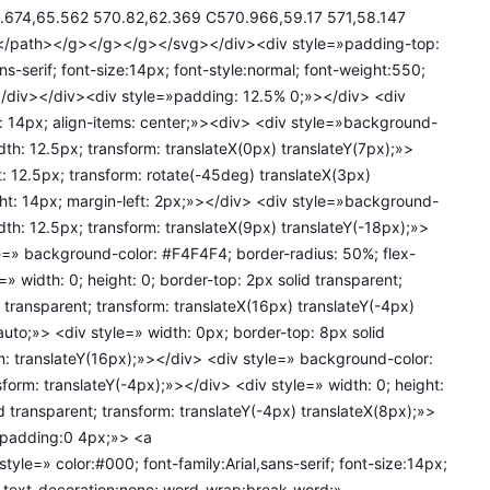
.674,65.562 570.82,62.369 C570.966,59.17 571,58.147
</path></g></g></g></svg></div><div style=»padding-top:
ns-serif; font-size:14px; font-style:normal; font-weight:550;
m</div></div><div style=»padding: 12.5% 0;»></div> <div
om: 14px; align-items: center;»><div> <div style=»background-
dth: 12.5px; transform: translateX(0px) translateY(7px);»>
 12.5px; transform: rotate(-45deg) translateX(3px)
ight: 14px; margin-left: 2px;»></div> <div style=»background-
dth: 12.5px; transform: translateX(9px) translateY(-18px);»>
e=» background-color: #F4F4F4; border-radius: 50%; flex-
» width: 0; height: 0; border-top: 2px solid transparent;
d transparent; transform: translateX(16px) translateY(-4px)
uto;»> <div style=» width: 0px; border-top: 8px solid
rm: translateY(16px);»></div> <div style=» background-color:
form: translateY(-4px);»></div> <div style=» width: 0; height:
d transparent; transform: translateY(-4px) translateX(8px);»>
 padding:0 4px;»> <a
e=» color:#000; font-family:Arial,sans-serif; font-size:14px;
x; text-decoration:none; word-wrap:break-word;»