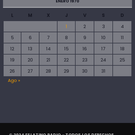
ENERO 1970
L
M
X
J
V
S
D
1
2
3
4
5
6
7
8
9
10
11
12
13
14
15
16
17
18
19
20
21
22
23
24
25
26
27
28
29
30
31
Ago »
© 2024 ESLATINO RADIO - TODOS LOS DERECHOS