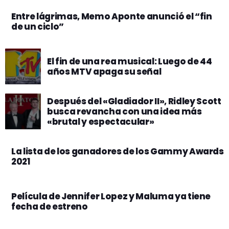
Entre lágrimas, Memo Aponte anunció el “fin
de un ciclo”
El fin de una rea musical: Luego de 44
años MTV apaga su señal
Después del «Gladiador II», Ridley Scott
busca revancha con una idea más
«brutal y espectacular»
La lista de los ganadores de los Gammy Awards
2021
Película de Jennifer Lopez y Maluma ya tiene
fecha de estreno