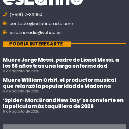
(+591) 2-331164
contacto@eslatinoradio.com
eslatinoradio@yahoo.es
PODRÍA INTERESARTE
Muere Jorge Messi, padre de Lionel Messi, a
los 68 años tras una larga enfermedad
8 de agosto de 2026
Muere William Orbit, el productor musical
que relanzó la popularidad de Madonna
8 de agosto de 2026
‘Spider-Man: Brand New Day’ se convierte en
la película más taquillera de 2026
8 de agosto de 2026