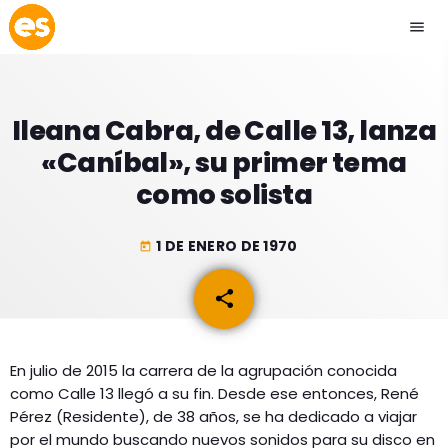
menu
close
Ileana Cabra, de Calle 13, lanza
play_arrow
EMISIÓN LA PAZ
«Caníbal», su primer tema
como solista
play_arrow
EMISIÓN COCHABAMBA
1 DE ENERO DE 1970
today
share
email
ESLATINO NEWS
keyboard_arrow_down
ESLATINO NEWS
LOS + TOP
En julio de 2015 la carrera de la agrupación conocida
ACTUALIDAD
como Calle 13 llegó a su fin. Desde ese entonces, René
PROGRAMACIÓN
ESPECTÁCULOS
Pérez (Residente), de 38 años, se ha dedicado a viajar
por el mundo buscando nuevos sonidos para su disco en
INICIO