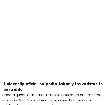
GEEKERS
MÚSICA
RADIO SPLENDID
ENTRETENIMIENTO
CONTACTO
El videoclip oficial no podía faltar y los artistas lo
han traído
Hace algunos días salia a la luz la noticia de que el tema
urbano «Otro Trago» tendría un remix. Esto por una