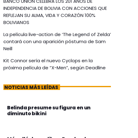
BANCO UNIÓN CELEBRA LOS 201 AÑOS DE
INDEPENDENCIA DE BOLIVIA CON ACCIONES QUE
REFLEJAN SU ALMA, VIDA Y CORAZÓN 100%
BOLIVIANOS
La película live-action de ‘The Legend of Zelda’
contará con una aparición póstuma de Sam
Neill
Kit Connor sería el nuevo Cyclops en la
próxima película de “X-Men”, según Deadline
NOTICIAS MÁS LEÍDAS
Belinda presume su figura en un
diminuto bikini