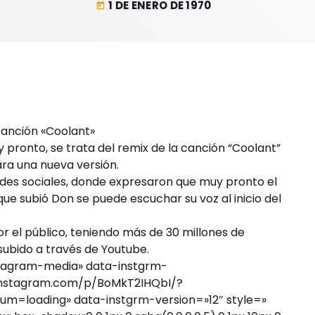
1 DE ENERO DE 1970
today
canción «Coolant»
pronto, se trata del remix de la canción “Coolant”
ara una nueva versión.
 redes sociales, donde expresaron que muy pronto el
ue subió Don se puede escuchar su voz al inicio del
por el público, teniendo más de 30 millones de
 subido a través de Youtube.
stagram-media» data-instgrm-
instagram.com/p/BoMkT2IHQbI/?
loading» data-instgrm-version=»12″ style=»