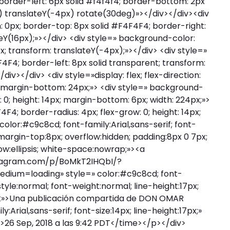
; border-left: 6px solid #f4f4f4; border-bottom: 2px
x) translateY(-4px) rotate(30deg)»></div></div><div
h: 0px; border-top: 8px solid #F4F4F4; border-right:
teY(16px);»></div> <div style=» background-color:
px; transform: translateY(-4px);»></div> <div style=»
4F4F4; border-left: 8px solid transparent; transform:
iv></div> <div style=»display: flex; flex-direction:
er; margin-bottom: 24px;»> <div style=» background-
 0; height: 14px; margin-bottom: 6px; width: 224px;»>
F4; border-radius: 4px; flex-grow: 0; height: 14px;
color:#c9c8cd; font-family:Arial,sans-serif; font-
 margin-top:8px; overflow:hidden; padding:8px 0 7px;
low:ellipsis; white-space:nowrap;»><a
stagram.com/p/BoMkT2IHQbI/?
m=loading» style=» color:#c9c8cd; font-
-style:normal; font-weight:normal; line-height:17px;
nk»>Una publicación compartida de DON OMAR
Arial,sans-serif; font-size:14px; line-height:17px;»
26 Sep, 2018 a las 9:42 PDT</time></p></div>