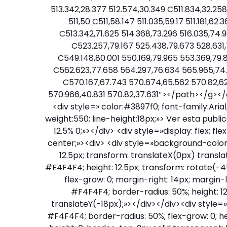
513.342,28.377 512.574,30.349 C511.834,32.258 5
511,50 C511,58.147 511.035,59.17 511.181,62
C513.342,71.625 514.368,73.296 516.035,74.
C523.257,79.167 525.438,79.673 528.631,
C549.148,80.001 550.169,79.965 553.369,79
C562.623,77.658 564.297,76.634 565.965,74.
C570.167,67.743 570.674,65.562 570.82,62.
570.966,40.831 570.82,37.631″></path></g></
<div style=» color:#3897f0; font-family:Arial
weight:550; line-height:18px;»> Ver esta publ
12.5% 0;»></div> <div style=»display: flex; f
center;»><div> <div style=»background-color:
12.5px; transform: translateX(0px) transl
#F4F4F4; height: 12.5px; transform: rotate(-4
flex-grow: 0; margin-right: 14px; margin-
#F4F4F4; border-radius: 50%; height: 12
translateY(-18px);»></div></div><div style=
#F4F4F4; border-radius: 50%; flex-grow: 0; hei