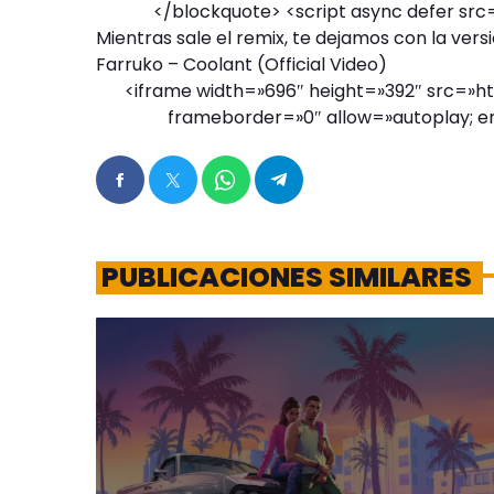
</blockquote> <script async defer sr
Mientras sale el remix, te dejamos con la versió
Farruko – Coolant (Official Video)
<iframe width=»696″ height=»392″ src=
frameborder=»0″ allow=»autoplay; e
PUBLICACIONES SIMILARES