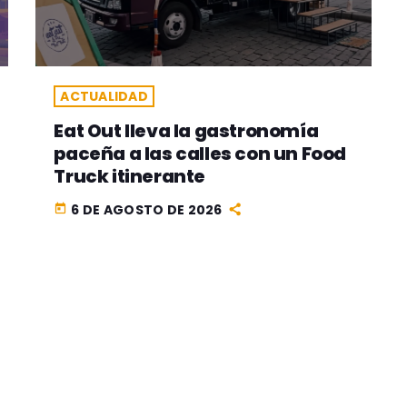
ACTUALIDAD
Eat Out lleva la gastronomía
paceña a las calles con un Food
Truck itinerante
6 DE AGOSTO DE 2026
today