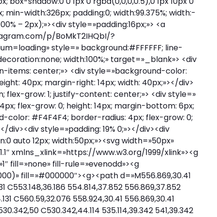
; box-shadow:0 0 1px 0 rgba(0,0,0,0.5),0 1px 10px 0
x; min-width:326px; padding:0; width:99.375%; width:-
100% – 2px);»><div style=»padding:16px;»> <a
stagram.com/p/BoMkT2IHQbI/?
loading» style=» background:#FFFFFF; line-
t-decoration:none; width:100%;» target=»_blank»> <div
align-items: center;»> <div style=»background-color:
ight: 40px; margin-right: 14px; width: 40px;»></div>
n; flex-grow: 1; justify-content: center;»> <div style=»
x; flex-grow: 0; height: 14px; margin-bottom: 6px;
d-color: #F4F4F4; border-radius: 4px; flex-grow: 0;
></div><div style=»padding: 19% 0;»></div><div
in:0 auto 12px; width:50px;»><svg width=»50px»
.1″ xmlns_xlink=»https://www.w3.org/1999/xlink»><g
″ fill=»none» fill-rule=»evenodd»><g
000)» fill=»#000000″><g><path d=»M556.869,30.41
131 C553.148,36.186 554.814,37.852 556.869,37.852
.131 C560.59,32.076 558.924,30.41 556.869,30.41
30.342,50 C530.342,44.114 535.114,39.342 541,39.342