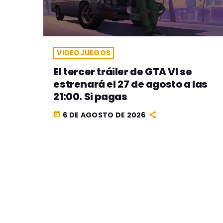
VIDEOJUEGOS
El tercer tráiler de GTA VI se
estrenará el 27 de agosto a las
21:00. Si pagas
6 DE AGOSTO DE 2026
today