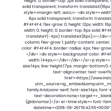
height: 0; border-top: 2px solid transparent
solid transparent; transform: translateX(16p
style=»margin-left: auto;»> <div style=» widt
8px solid transparent; transform: transla
#F4F4F4; flex-grow: 0; height: 12px; width: 16
width: 0; height: 0; border-top: 8px solid #F
translateY(-4px) translateX(8px);»></div></d
column; flex-grow: 1; justify-content: cent
color: #F4F4F4; border-radius: 4px; flex-grow:
</div> <div style=» background-color: #F4F4
width: 144px;»></div></div></a><p style=» 
size:14px; line-height:17px; margin-bottom:0;
text-align:center; text-overf
href=»https://www.in
utm_source=ig_embed&amp;utm_mediu
family:Arial,sans-serif; font-size:14px; font
text-decoration:none;» target=»_bla
(@donomar)</a> el <time style=» font-family:
datetime=»2018-09-26T16:42:55+00:00″>