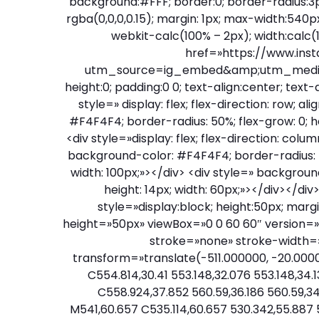
background:#FFF; border:0; border-radius:3px
rgba(0,0,0,0.15); margin: 1px; max-width:540p
webkit-calc(100% – 2px); width:calc(
href=»https://www.in
utm_source=ig_embed&amp;utm_medium=
height:0; padding:0 0; text-align:center; tex
style=» display: flex; flex-direction: row; 
#F4F4F4; border-radius: 50%; flex-grow: 0; he
<div style=»display: flex; flex-direction: colum
background-color: #F4F4F4; border-radius: 4p
width: 100px;»></div> <div style=» backgroun
height: 14px; width: 60px;»></div></div
style=»display:block; height:50px; marg
height=»50px» viewBox=»0 0 60 60″ version=»1
stroke=»none» stroke-width=»1
transform=»translate(-511.000000, -20.000
C554.814,30.41 553.148,32.076 553.148,34.
C558.924,37.852 560.59,36.186 560.59,34
M541,60.657 C535.114,60.657 530.342,55.887 5