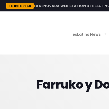
N
DESCUBRE LA RENOVADA WEB STATION DE ESLATINO RA
TE INTERESA
esLatino News
play_
play_
V
Farruko y Do
P