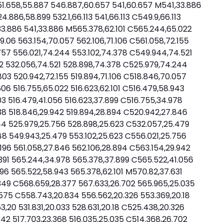
51.658,55.887 546.887,60.657 541,60.657 M541,33.886
.886,58.899 532.1,66.113 541,66.113 C549.9,66.113
9,33.886 541,33.886 M565.378,62.101 C565.244,65.022
.06 563.154,70.057 562.106,71.106 C561.058,72.155
57 556.021,74.244 553.102,74.378 C549.944,74.521
2 532.056,74.521 528.898,74.378 C525.979,74.244
803 520.942,72.155 519.894,71.106 C518.846,70.057
606 516.755,65.022 516.623,62.101 C516.479,58.943
3 516.479,41.056 516.623,37.899 C516.755,34.978
938 518.846,29.942 519.894,28.894 C520.942,27.846
244 525.979,25.756 528.898,25.623 C532.057,25.479
8 549.943,25.479 553.102,25.623 C556.021,25.756
96 561.058,27.846 562.106,28.894 C563.154,29.942
391 565.244,34.978 565.378,37.899 C565.522,41.056
6 565.522,58.943 565.378,62.101 M570.82,37.631
349 C568.659,28.377 567.633,26.702 565.965,25.035
.575 C558.743,20.834 556.562,20.326 553.369,20.18
3,20 531.831,20.033 528.631,20.18 C525.438,20.326
342 517.703,23.368 516.035,25.035 C514.368,26.702