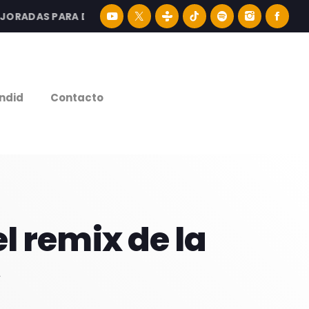
ADAS PARA DISFRUTAR LA MEJOR MÚSICA LATINA Y CONTEN
e
ndid
Contacto
l remix de la
»