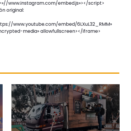
c=»//www.instagram.com/embed.js»></script>
n original:
»https://www.youtube.com/embed/6LXuL32_RMM»
ncrypted-media» allowfullscreen></iframe>