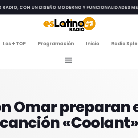
DIO, CON UN DISEÑO MODERNO Y FUNCIONALIDADES MEJOR
clos
Los + TOP
Programación
Inicio
Radio Sple
arrow
EMISIÓN LA PAZ
menu
arrow
EMISIÓN COCHABAMBA
IERNES DE ESTRENOS
n Omar preparan e
ROGRAMACIÓN
canción «Coolant