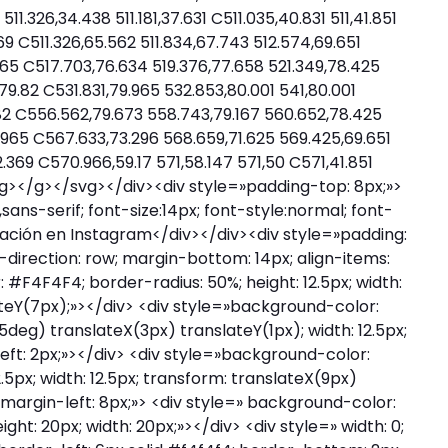
11.326,34.438 511.181,37.631 C511.035,40.831 511,41.851
.369 C511.326,65.562 511.834,67.743 512.574,69.651
965 C517.703,76.634 519.376,77.658 521.349,78.425
79.82 C531.831,79.965 532.853,80.001 541,80.001
.82 C556.562,79.673 558.743,79.167 560.652,78.425
965 C567.633,73.296 568.659,71.625 569.425,69.651
369 C570.966,59.17 571,58.147 571,50 C571,41.851
g></g></svg></div><div style=»padding-top: 8px;»>
,sans-serif; font-size:14px; font-style:normal; font-
icación en Instagram</div></div><div style=»padding:
lex-direction: row; margin-bottom: 14px; align-items:
 #F4F4F4; border-radius: 50%; height: 12.5px; width:
ateY(7px);»></div> <div style=»background-color:
5deg) translateX(3px) translateY(1px); width: 12.5px;
left: 2px;»></div> <div style=»background-color:
.5px; width: 12.5px; transform: translateX(9px)
»margin-left: 8px;»> <div style=» background-color:
ght: 20px; width: 20px;»></div> <div style=» width: 0;