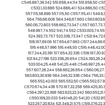
C546.887,39.342 551.658,44.114 551.658,50 C5
C532.1,33.886 524.886,41.1 524.886,50 C524
557.115,58.899 557.115,50 C557.115,41.1 549.
564.756,66.606 564.346,67.663 C563.803,69
560.06,72.803 558.662,73.347 C557.607,73.7
548.997,74.552 541,74.552 C533.003,74.55
524.393,73.757 523.338,73.347 C521.94,72.
518.197,69.06 517.654,67.663 C517.244,66.
516.448,57.996 516.448,50 C516.448,42.00
517.244,33.391 517.654,32.338 C518.197,30.
521.94,27.196 523.338,26.654 C524.393,26.
533.004,25.448 541,25.448 C548.997,25.44
557.607,26.244 558.662,26.654 C560.06,27.1
563.803,30.938 564.346,32.338 C564.756,33.
565.552,42.003 565.552,50 C565.552,57.99
C570.674,34.438 570.167,32.258 569.425,30.
C564.297,23.368 562.623,22.342 560.652,21
C550.169,20.033 549.148,20 541,20 C532.85
523.257,20.834 521.349,21.575 C519.376,22.