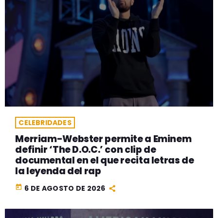
CELEBRIDADES
Merriam-Webster permite a Eminem
definir ‘The D.O.C.’ con clip de
documental en el que recita letras de
la leyenda del rap
today
6 DE AGOSTO DE 2026