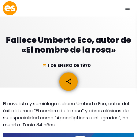
menu
close
Fallece Umberto Eco, autor de
play_arrow
EMISIÓN LA PAZ
«El nombre de la rosa»
play_arrow
EMISIÓN COCHABAMBA
1 DE ENERO DE 1970
today
share
email
ESLATINO NEWS
keyboard_arrow_down
El novelista y semiólogo italiano Umberto Eco, autor del
ESLATINO NEWS
LOS + TOP
éxito literario “El nombre de la rosa” y obras clásicas de
ACTUALIDAD
su especialidad como “Apocalípticos e integrados”, ha
PROGRAMACIÓN
muerto. Tenía 84 años.
ESPECTÁCULOS
INICIO