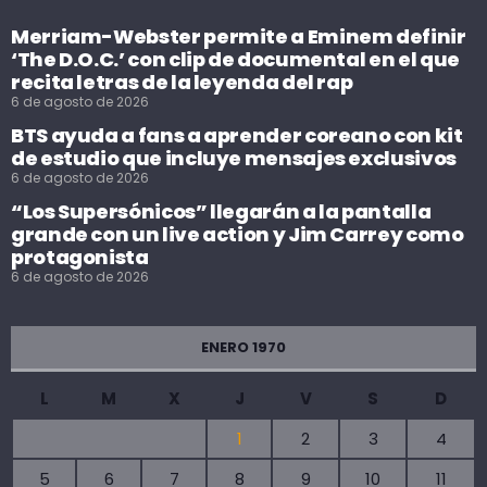
Merriam-Webster permite a Eminem definir
‘The D.O.C.’ con clip de documental en el que
recita letras de la leyenda del rap
6 de agosto de 2026
BTS ayuda a fans a aprender coreano con kit
de estudio que incluye mensajes exclusivos
6 de agosto de 2026
“Los Supersónicos” llegarán a la pantalla
grande con un live action y Jim Carrey como
protagonista
6 de agosto de 2026
ENERO 1970
L
M
X
J
V
S
D
1
2
3
4
5
6
7
8
9
10
11