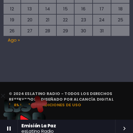
12
13
14
15
16
17
18
19
20
21
22
23
24
25
26
27
28
29
30
31
Ago »
© 2024 ESLATINO RADIO - TODOS LOS DERECHOS
RESERVADOS. | DISEÑADO POR
ALCANCÍA DIGITAL
TÉRMINOS Y CONDICIONES DE USO
Emisión La Paz
pause
keyboard_arrow_right
esLatino Radio