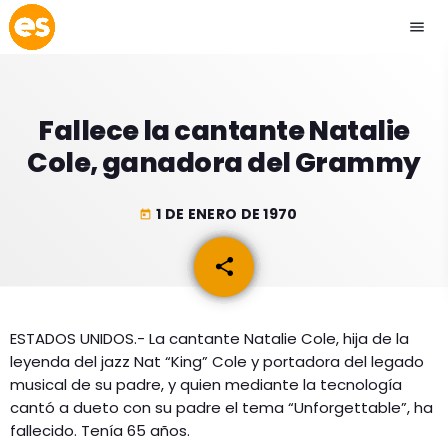
menu
close
Fallece la cantante Natalie
play_arrow
EMISIÓN LA PAZ
Cole, ganadora del Grammy
play_arrow
EMISIÓN COCHABAMBA
1 DE ENERO DE 1970
today
share
email
ESLATINO NEWS
keyboard_arrow_down
ESTADOS UNIDOS.- La cantante Natalie Cole, hija de la
ESLATINO NEWS
LOS + TOP
leyenda del jazz Nat “King” Cole y portadora del legado
ACTUALIDAD
musical de su padre, y quien mediante la tecnología
PROGRAMACIÓN
cantó a dueto con su padre el tema “Unforgettable”, ha
ESPECTÁCULOS
fallecido. Tenía 65 años.
INICIO