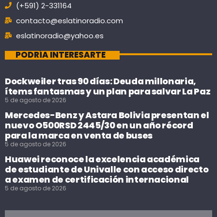
(+591) 2-331164
contacto@eslatinoradio.com
eslatinoradio@yahoo.es
PODRÍA INTERESARTE
Dockweiler tras 90 días: Deuda millonaria,
ítems fantasmas y un plan para salvar La Paz
5 de agosto de 2026
Mercedes-Benz y Astara Bolivia presentan el
nuevo O500RSD 2445/30 en un año récord
para la marca en venta de buses
5 de agosto de 2026
Huawei reconoce la excelencia académica
de estudiante de Univalle con acceso directo
a examen de certificación internacional
5 de agosto de 2026