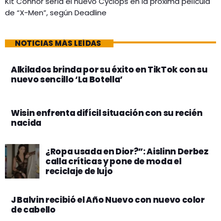
Kit Connor sería el nuevo Cyclops en la próxima película
de “X-Men”, según Deadline
NOTICIAS MÁS LEÍDAS
Alkilados brinda por su éxito en TikTok con su
nuevo sencillo ‘La Botella’
Wisin enfrenta difícil situación con su recién
nacida
¿Ropa usada en Dior?”: Aislinn Derbez
calla críticas y pone de moda el
reciclaje de lujo
J Balvin recibió el Año Nuevo con nuevo color
de cabello