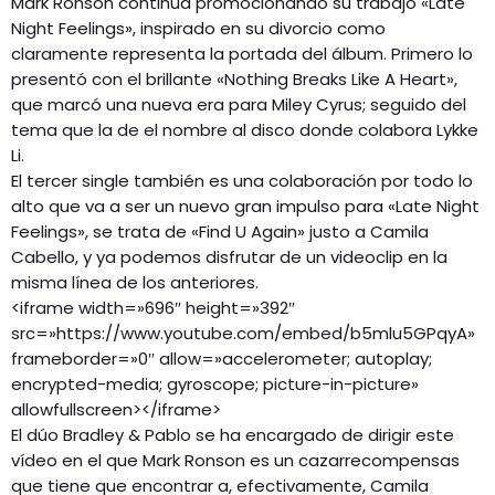
Mark Ronson continúa promocionando su trabajo «Late
Night Feelings», inspirado en su divorcio como
claramente representa la portada del álbum. Primero lo
presentó con el brillante «Nothing Breaks Like A Heart»,
que marcó una nueva era para Miley Cyrus; seguido del
tema que la de el nombre al disco donde colabora Lykke
Li.
El tercer single también es una colaboración por todo lo
alto que va a ser un nuevo gran impulso para «Late Night
Feelings», se trata de «Find U Again» justo a Camila
Cabello, y ya podemos disfrutar de un videoclip en la
misma línea de los anteriores.
<iframe width=»696″ height=»392″
src=»https://www.youtube.com/embed/b5mlu5GPqyA»
frameborder=»0″ allow=»accelerometer; autoplay;
encrypted-media; gyroscope; picture-in-picture»
allowfullscreen></iframe>
El dúo Bradley & Pablo se ha encargado de dirigir este
vídeo en el que Mark Ronson es un cazarrecompensas
que tiene que encontrar a, efectivamente, Camila