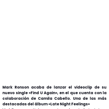
GEEKERS
MÚSICA
RADIO SPLENDID
ENTRETENIMIENTO
CONTACTO
Mark Ronson acaba de lanzar el videoclip de su
nuevo single «Find U Again», en el que cuenta con la
colaboración de Camila Cabello. Una de las más
destacadas del álbum «Late Night Feelings»