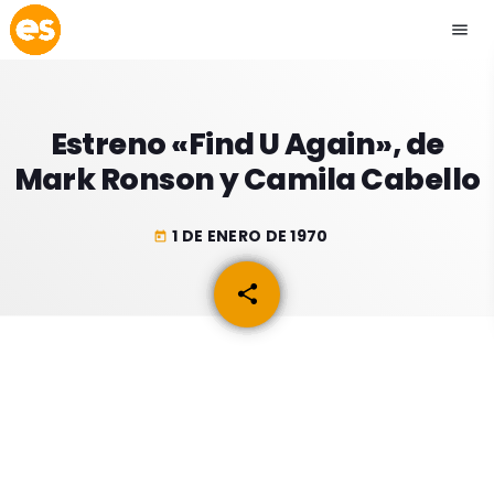
menu
close
Estreno «Find U Again», de
play_arrow
EMISIÓN LA PAZ
Mark Ronson y Camila Cabello
play_arrow
EMISIÓN COCHABAMBA
1 DE ENERO DE 1970
today
share
email
ESLATINO NEWS
keyboard_arrow_down
ESLATINO NEWS
LOS + TOP
ACTUALIDAD
PROGRAMACIÓN
ESPECTÁCULOS
INICIO