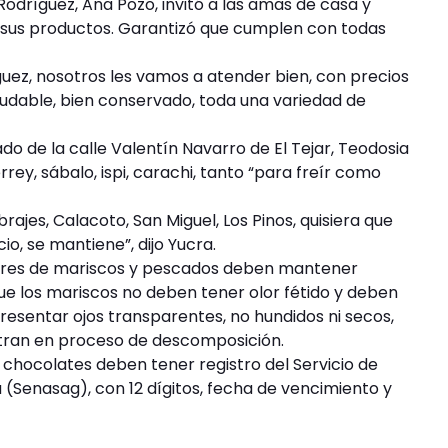
odríguez, Ana Pozo, invitó a las amas de casa y
sus productos. Garantizó que cumplen con todas
guez, nosotros les vamos a atender bien, con precios
udable, bien conservado, toda una variedad de
cado de la calle Valentín Navarro de El Tejar, Teodosia
rrey, sábalo, ispi, carachi, tanto “para freír como
brajes, Calacoto, San Miguel, Los Pinos, quisiera que
io, se mantiene”, dijo Yucra.
dores de mariscos y pescados deben mantener
e los mariscos no deben tener olor fétido y deben
presentar ojos transparentes, no hundidos ni secos,
entran en proceso de descomposición.
s chocolates deben tener registro del Servicio de
(Senasag), con 12 dígitos, fecha de vencimiento y