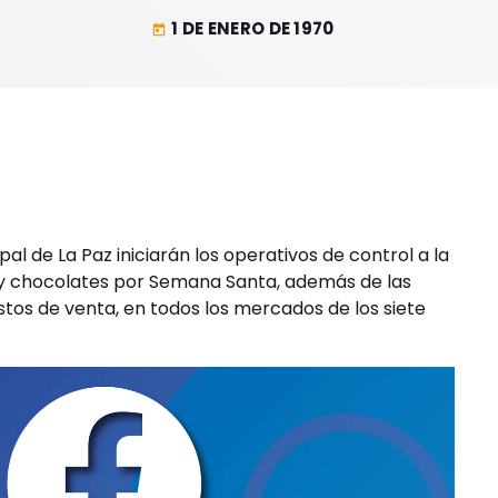
1 DE ENERO DE 1970
today
al de La Paz iniciarán los operativos de control a la
 y chocolates por Semana Santa, además de las
tos de venta, en todos los mercados de los siete