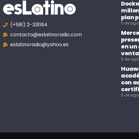
Dockwe
millo
plan p
5 de ago
(+591) 2-331164
Merce
contacto@eslatinoradio.com
prese
eslatinoradio@yahoo.es
en un
venta
5 de ago
Huawe
acadé
con a
certif
5 de ago