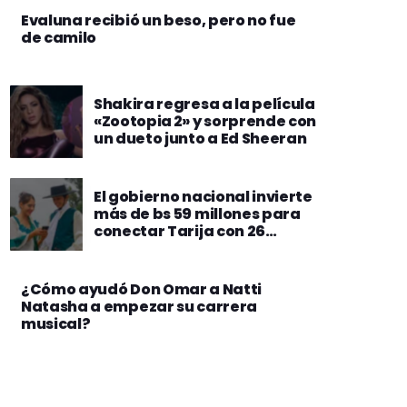
Evaluna recibió un beso, pero no fue
de camilo
Shakira regresa a la película
«Zootopia 2» y sorprende con
un dueto junto a Ed Sheeran
El gobierno nacional invierte
más de bs 59 millones para
conectar Tarija con 26
nuevas radio bases
¿Cómo ayudó Don Omar a Natti
Natasha a empezar su carrera
musical?