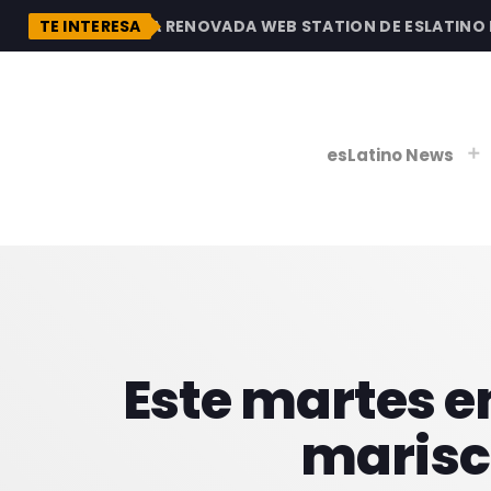
DESCUBRE LA RENOVADA WEB STATION DE ESLATINO RA
TE INTERESA
esLatino News
play_
play_
V
P
Este martes e
marisc