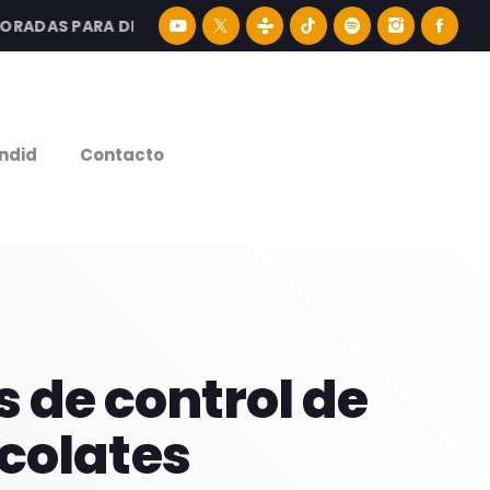
DAS PARA DISFRUTAR LA MEJOR MÚSICA LATINA Y CONTEN
e
ndid
Contacto
 de control de
colates