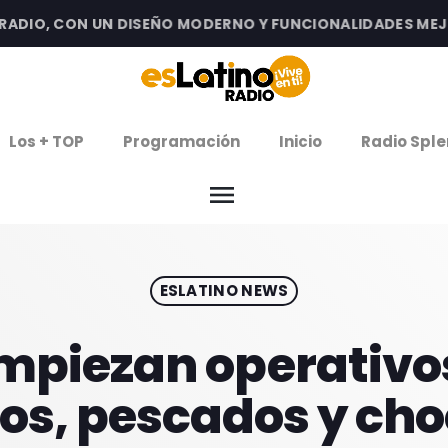
DIO, CON UN DISEÑO MODERNO Y FUNCIONALIDADES MEJORA
clos
Los + TOP
Programación
Inicio
Radio Sple
arrow
EMISIÓN LA PAZ
menu
arrow
EMISIÓN COCHABAMBA
ESLATINO NEWS
IERNES DE ESTRENOS
ROGRAMACIÓN
mpiezan operativos
os, pescados y cho