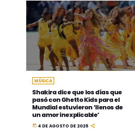
MÚSICA
Shakira dice que los días que
pasó con Ghetto Kids para el
Mundial estuvieron ‘llenos de
un amor inexplicable’
4 DE AGOSTO DE 2026
today