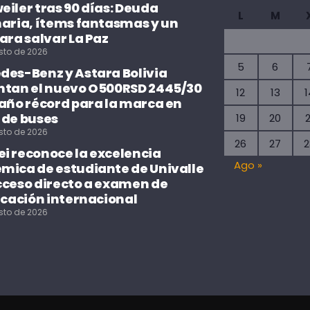
iler tras 90 días: Deuda
L
M
naria, ítems fantasmas y un
ara salvar La Paz
sto de 2026
5
6
des-Benz y Astara Bolivia
ntan el nuevo O500RSD 2445/30
12
13
1
 año récord para la marca en
 de buses
19
20
2
sto de 2026
26
27
2
i reconoce la excelencia
Ago »
mica de estudiante de Univalle
cceso directo a examen de
icación internacional
sto de 2026