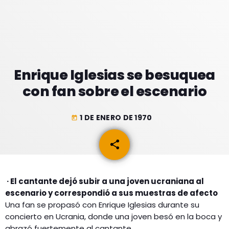
GEEKERS
MÚSICA
RADIO SPLENDID
ENTRETENIMIENTO
CONTACTO
Enrique Iglesias se besuquea
con fan sobre el escenario
1 DE ENERO DE 1970
today
share
email
· El cantante dejó subir a una joven ucraniana al
escenario y correspondió a sus muestras de afecto
Una fan se propasó con Enrique Iglesias durante su
concierto en Ucrania, donde una joven besó en la boca y
abrazó fuertemente al cantante.