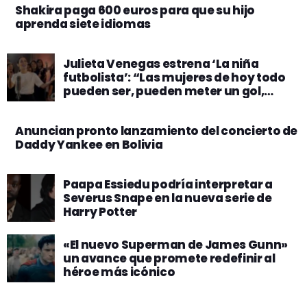
Shakira paga 600 euros para que su hijo
aprenda siete idiomas
Julieta Venegas estrena ‘La niña
futbolista’: “Las mujeres de hoy todo
pueden ser, pueden meter un gol,
pueden meter 100″
Anuncian pronto lanzamiento del concierto de
Daddy Yankee en Bolivia
Paapa Essiedu podría interpretar a
Severus Snape en la nueva serie de
Harry Potter
«El nuevo Superman de James Gunn»
un avance que promete redefinir al
héroe más icónico