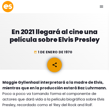
menu
close
En 2021 llegará al cine una
play_arrow
EMISIÓN LA PAZ
película sobre Elvis Presley
play_arrow
EMISIÓN COCHABAMBA
1 DE ENERO DE 1970
today
share
email
ESLATINO NEWS
keyboard_arrow_down
Maggie Gyllenhaal interpretará a la madre de Elvis,
ESLATINO NEWS
LOS + TOP
mientras que en la producción estará Baz Luhrmann.
ACTUALIDAD
Poco a poco va tomando forma el componente de
PROGRAMACIÓN
actores que dará vida a la película biográfica sobre Elvis
ESPECTÁCULOS
Presley, recordado como el ‘Rey del Rock and Roll’.
INICIO