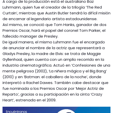
GEEKERS
A cargo de la producción está el australiano Baz
Luhrmann, quien fue el creador de la trilogía ‘The Red
MÚSICA
RADIO SPLENDID
Curtain’, mientras que Austin Butler tendrá la difícil misión
ENTRETENIMIENTO
de encarnar al legendario artista estadounidense.
CONTACTO
Así mismo, se conoció que Tom Hanks, ganador de dos
Premios Oscar, hará el papel del coronel Tom Parker, el
fallecido manager de Presley.
De igual manera, el mismo Luhrmann fue el encargado
de anunciar el nombre de la actriz que representará a
Gladys Presley, la madre de Elvis: se trata de Maggie
Gyllenhaal, quien cuenta con un amplio recorrido en la
industria cinematográfica. Actuó en ‘Confesiones de una
mente peligrosa (2002), ‘La niñera mágica y el Big Bang’
(2010) y en ‘Batman: el caballero de la noche’, donde
interpretó a Rachel Dawes. También cabe destacar que
fue nominada a los Premios Oscar por ‘Mejor Actriz de
Reparto’, gracias a su participación en la cinta ‘Crazy
Heart’, estrenada en el 2009.