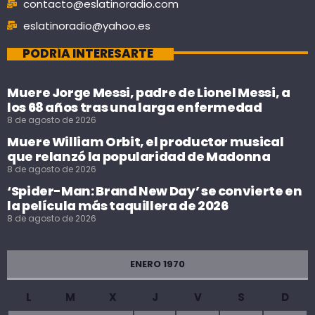
contacto@eslatinoradio.com
eslatinoradio@yahoo.es
PODRÍA INTERESARTE
Muere Jorge Messi, padre de Lionel Messi, a
los 68 años tras una larga enfermedad
8 de agosto de 2026
Muere William Orbit, el productor musical
que relanzó la popularidad de Madonna
8 de agosto de 2026
‘Spider-Man: Brand New Day’ se convierte en
la película más taquillera de 2026
8 de agosto de 2026
ENERO 1970
L
M
X
J
V
S
D