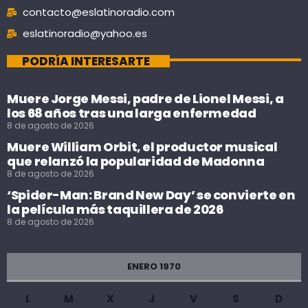
contacto@eslatinoradio.com
eslatinoradio@yahoo.es
PODRÍA INTERESARTE
Muere Jorge Messi, padre de Lionel Messi, a
los 68 años tras una larga enfermedad
8 de agosto de 2026
Muere William Orbit, el productor musical
que relanzó la popularidad de Madonna
8 de agosto de 2026
‘Spider-Man: Brand New Day’ se convierte en
la película más taquillera de 2026
8 de agosto de 2026
ENERO 1970
L
M
X
J
V
S
D