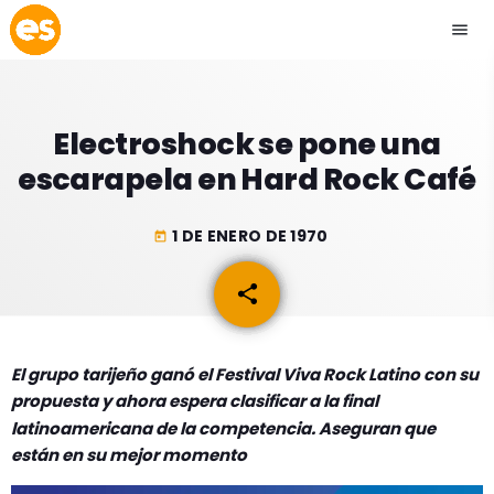
menu
close
Electroshock se pone una
play_arrow
EMISIÓN LA PAZ
escarapela en Hard Rock Café
play_arrow
EMISIÓN COCHABAMBA
1 DE ENERO DE 1970
today
share
email
ESLATINO NEWS
keyboard_arrow_down
El grupo tarijeño ganó el Festival Viva Rock Latino con su
ESLATINO NEWS
LOS + TOP
propuesta y ahora espera clasificar a la final
ACTUALIDAD
latinoamericana de la competencia. Aseguran que
PROGRAMACIÓN
están en su mejor momento
ESPECTÁCULOS
INICIO