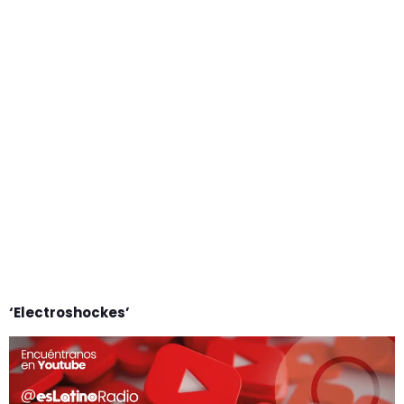
‘Electroshockes’