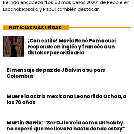
Belinda encabeza “Los 50 más bellos 2026” de People en
Español; Rosalía y Pitbull también destacan
NOTICIAS MÁS LEÍDAS
¡Con estilo! María René Pomacusi
responde en inglés y francés a un
tiktoker por criticarla
El mensaje de paz de J Balvin a su país
Colombia
Muere la actriz mexicana Leonorilda Ochoa, a
los 76 años
Martin Garrix: “Ser DJ lo veía como un hobby,
no esperé que me llevara hasta donde estoy”