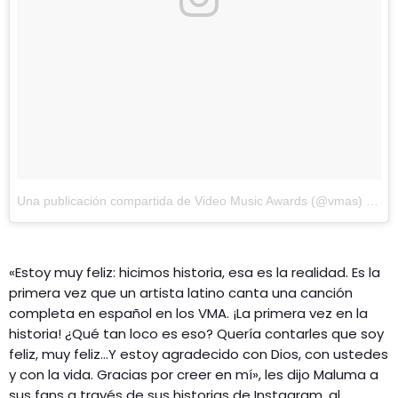
Una publicación compartida de Video Music Awards (@vmas)
el
20 
«Estoy muy feliz: hicimos historia, esa es la realidad. Es la
primera vez que un artista latino canta una canción
completa en español en los VMA. ¡La primera vez en la
historia! ¿Qué tan loco es eso? Quería contarles que soy
feliz, muy feliz…Y estoy agradecido con Dios, con ustedes
y con la vida. Gracias por creer en mí», les dijo Maluma a
sus fans a través de sus historias de Instagram, al