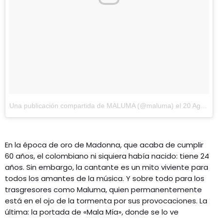
Una publicación compartida de MALUMA (@maluma)
el
20 Ago, 2018 a las 10:27 PDT
En la época de oro de Madonna, que acaba de cumplir
60 años, el colombiano ni siquiera había nacido: tiene 24
años. Sin embargo, la cantante es un mito viviente para
todos los amantes de la música. Y sobre todo para los
trasgresores como Maluma, quien permanentemente
está en el ojo de la tormenta por sus provocaciones. La
última: la portada de «Mala Mía», donde se lo ve