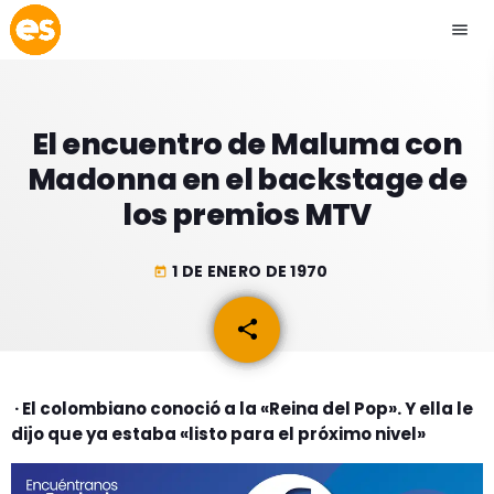
menu
close
El encuentro de Maluma con
play_arrow
EMISIÓN LA PAZ
Madonna en el backstage de
los premios MTV
play_arrow
EMISIÓN COCHABAMBA
1 DE ENERO DE 1970
today
share
email
ESLATINO NEWS
keyboard_arrow_down
ESLATINO NEWS
LOS + TOP
· El colombiano conoció a la «Reina del Pop». Y ella le
ACTUALIDAD
dijo que ya estaba «listo para el próximo nivel»
PROGRAMACIÓN
ESPECTÁCULOS
INICIO