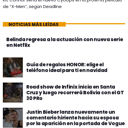
de “X-Men”, según Deadline
NOTICIAS MÁS LEÍDAS
Belinda regresa a la actuación con nueva serie
en Netflix
Guía de regalos HONOR: elige el
teléfono ideal para ti en navidad
Road show de Infinix inicia en Santa
Cruz y luego recorrerá Bolivia con el GT
30 PRo
Justin Bieber lanza nuevamente un
comentario hiriente hacia su esposa
por la aparición en la portada de Vogue