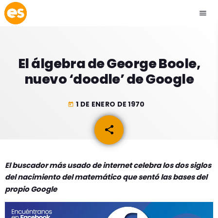
menu
close
El álgebra de George Boole,
play_arrow
EMISIÓN LA PAZ
nuevo ‘doodle’ de Google
play_arrow
EMISIÓN COCHABAMBA
1 DE ENERO DE 1970
today
share
email
ESLATINO NEWS
keyboard_arrow_down
El buscador más usado de internet celebra los dos siglos
ESLATINO NEWS
LOS + TOP
del nacimiento del matemático que sentó las bases del
ACTUALIDAD
propio Google
PROGRAMACIÓN
ESPECTÁCULOS
INICIO