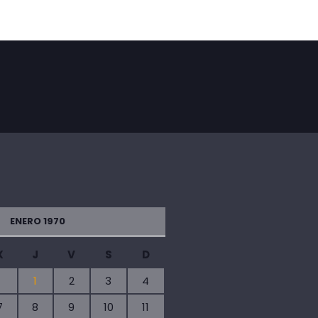
ENERO 1970
X
J
V
S
D
1
2
3
4
7
8
9
10
11