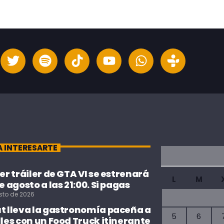
A INTERESARTE
cer tráiler de GTA VI se estrenará
L
M
de agosto a las 21:00. Si pagas
sto de 2026
ut lleva la gastronomía paceña a
5
6
lles con un Food Truck itinerante