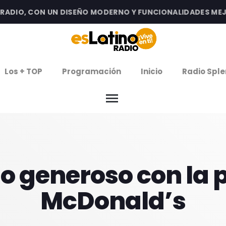
DIO, CON UN DISEÑO MODERNO Y FUNCIONALIDADES MEJORA
clos
Los + TOP
Programación
Inicio
Radio Sple
arrow
EMISIÓN LA PAZ
menu
arrow
EMISIÓN COCHABAMBA
IERNES DE ESTRENOS
o generoso con la 
ROGRAMACIÓN
McDonald’s