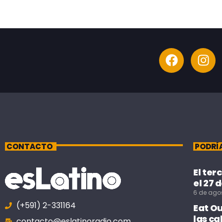
CONTACTO
PODRÍ
El ter
el 27 
6 de ago
(+591) 2-331164
Eat O
las ca
contacto@eslatinoradio.com