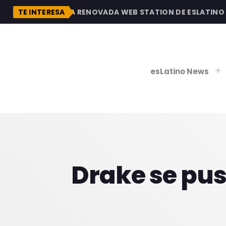
DESCUBRE LA RENOVADA WEB STATION DE ESLATINO RA
TE INTERESA
esLatino News
play_
play_
V
Drake se pus
P