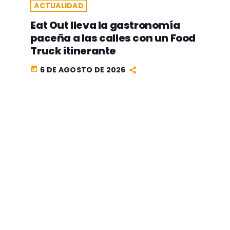
ACTUALIDAD
Eat Out lleva la gastronomía
paceña a las calles con un Food
Truck itinerante
6 DE AGOSTO DE 2026
today