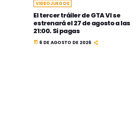
VIDEOJUEGOS
El tercer tráiler de GTA VI se
estrenará el 27 de agosto a las
21:00. Si pagas
6 DE AGOSTO DE 2026
today