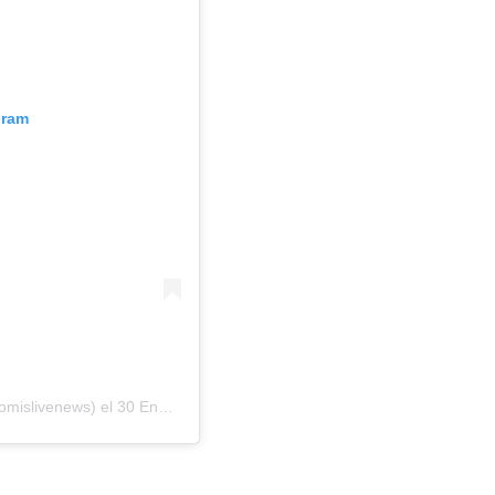
gram
omislivenews)
el
30 Ene, 2019 a las 4:28 PST