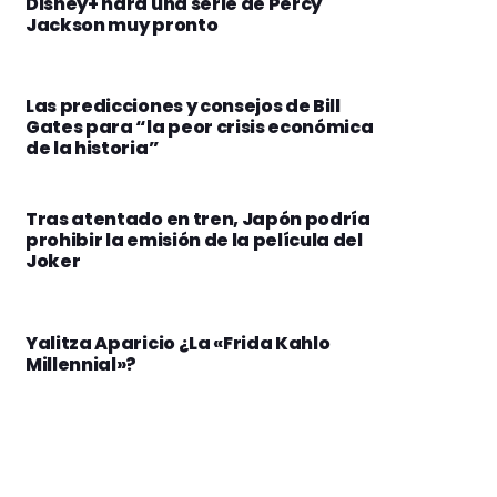
Disney+ hará una serie de Percy
Jackson muy pronto
Las predicciones y consejos de Bill
Gates para “la peor crisis económica
de la historia”
Tras atentado en tren, Japón podría
prohibir la emisión de la película del
Joker
Yalitza Aparicio ¿La «Frida Kahlo
Millennial»?