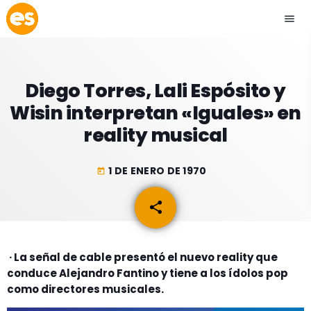
menu
close
Diego Torres, Lali Espósito y
play_arrow
EMISIÓN LA PAZ
Wisin interpretan «Iguales» en
reality musical
play_arrow
EMISIÓN COCHABAMBA
1 DE ENERO DE 1970
today
share
email
ESLATINO NEWS
keyboard_arrow_down
ESLATINO NEWS
LOS + TOP
· La señal de cable presentó el nuevo reality que
ACTUALIDAD
conduce Alejandro Fantino y tiene a los ídolos pop
PROGRAMACIÓN
ESPECTÁCULOS
como directores musicales.
INICIO