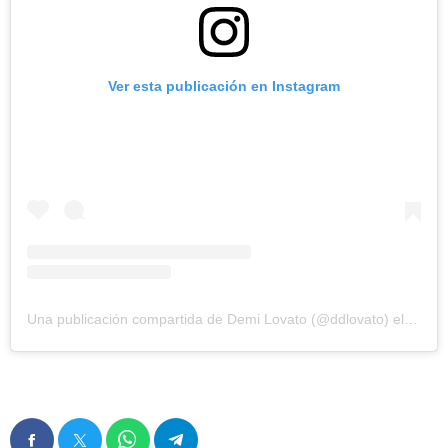
Ver esta publicación en Instagram
Una publicación compartida de Demi Lovato (@ddlovato)
el
14 En