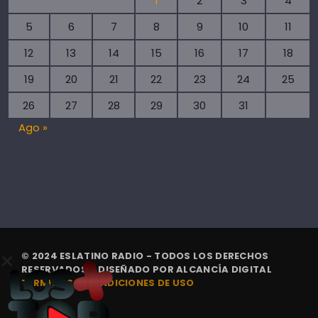
1
2
3
4
5
6
7
8
9
10
11
12
13
14
15
16
17
18
19
20
21
22
23
24
25
26
27
28
29
30
31
Ago »
© 2024 ESLATINO RADIO - TODOS LOS DERECHOS
RESERVADOS. | DISEÑADO POR
ALCANCÍA DIGITAL
TÉRMINOS Y CONDICIONES DE USO