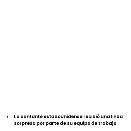
GEEKERS
MÚSICA
RADIO SPLENDID
ENTRETENIMIENTO
CONTACTO
La cantante estadounidense recibió una linda
sorpresa por parte de su equipo de trabajo