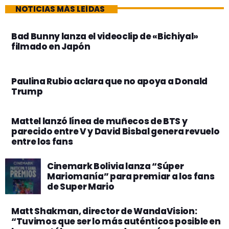
NOTICIAS MÁS LEÍDAS
Bad Bunny lanza el videoclip de «Bichiyal»
filmado en Japón
Paulina Rubio aclara que no apoya a Donald
Trump
Mattel lanzó línea de muñecos de BTS y
parecido entre V y David Bisbal genera revuelo
entre los fans
Cinemark Bolivia lanza “Súper
Mariomanía” para premiar a los fans
de Super Mario
Matt Shakman, director de WandaVision:
“Tuvimos que ser lo más auténticos posible en