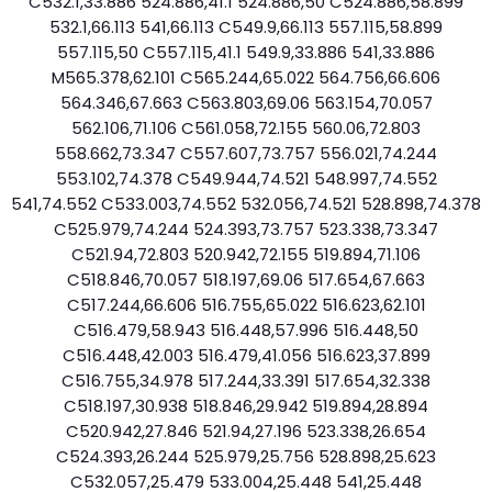
C532.1,33.886 524.886,41.1 524.886,50 C524.886,58.899
532.1,66.113 541,66.113 C549.9,66.113 557.115,58.899
557.115,50 C557.115,41.1 549.9,33.886 541,33.886
M565.378,62.101 C565.244,65.022 564.756,66.606
564.346,67.663 C563.803,69.06 563.154,70.057
562.106,71.106 C561.058,72.155 560.06,72.803
558.662,73.347 C557.607,73.757 556.021,74.244
553.102,74.378 C549.944,74.521 548.997,74.552
541,74.552 C533.003,74.552 532.056,74.521 528.898,74.378
C525.979,74.244 524.393,73.757 523.338,73.347
C521.94,72.803 520.942,72.155 519.894,71.106
C518.846,70.057 518.197,69.06 517.654,67.663
C517.244,66.606 516.755,65.022 516.623,62.101
C516.479,58.943 516.448,57.996 516.448,50
C516.448,42.003 516.479,41.056 516.623,37.899
C516.755,34.978 517.244,33.391 517.654,32.338
C518.197,30.938 518.846,29.942 519.894,28.894
C520.942,27.846 521.94,27.196 523.338,26.654
C524.393,26.244 525.979,25.756 528.898,25.623
C532.057,25.479 533.004,25.448 541,25.448