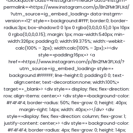
<blockquote class=»instagram-media» data-instgrm-
permalink=»https://www.instagram.com/p/Bn2FMr3FLXd/
?utm_source=ig_embed_loading» data-instgrm-
version=»12″ style=» background:#FFF; border:0; border-
radius:3px; box-shadow:0 0 1px 0 rgba(0,0,0,0.5),0 1px 10px
0 rgba(0,0,0,0.15); margin: 1px; max-width:540px; min-
width:326px; padding:0; width:99.375%; width:-webkit-
calc(100% – 2px); width:calc(100% – 2px);»><div
style=»padding:16px;»> <a
href=»https://www.instagram.com/p/Bn2FMr3FLXd/?
utm_source=ig_embed_loading» style=»
background:#FFFFFF; line-height:0; padding:0 0; text-
align:center; text-decoration:none; width:100%;»
target=»_blank»> <div style=» display: flex; flex-direction:
row; align-items: center;»> <div style=»background-color:
#F4F4F4; border-radius: 50%; flex-grow: 0; height: 40px;
margin-right: 14px; width: 40px;»></div> <div
style=»display: flex; flex-direction: column; flex-grow: 1;
justify-content: center;»> <div style=» background-color:
#F4F4F4; border-radius: 4px; flex-grow: 0; height: 14px;