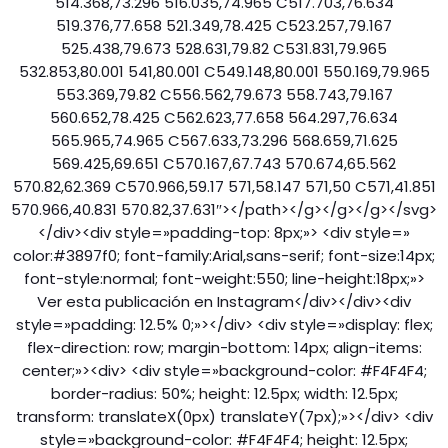
514.368,73.296 516.035,74.965 C517.703,76.634
519.376,77.658 521.349,78.425 C523.257,79.167
525.438,79.673 528.631,79.82 C531.831,79.965
532.853,80.001 541,80.001 C549.148,80.001 550.169,79.965
553.369,79.82 C556.562,79.673 558.743,79.167
560.652,78.425 C562.623,77.658 564.297,76.634
565.965,74.965 C567.633,73.296 568.659,71.625
569.425,69.651 C570.167,67.743 570.674,65.562
570.82,62.369 C570.966,59.17 571,58.147 571,50 C571,41.851
570.966,40.831 570.82,37.631″></path></g></g></g></svg>
</div><div style=»padding-top: 8px;»> <div style=»
color:#3897f0; font-family:Arial,sans-serif; font-size:14px;
font-style:normal; font-weight:550; line-height:18px;»>
Ver esta publicación en Instagram</div></div><div
style=»padding: 12.5% 0;»></div> <div style=»display: flex;
flex-direction: row; margin-bottom: 14px; align-items:
center;»><div> <div style=»background-color: #F4F4F4;
border-radius: 50%; height: 12.5px; width: 12.5px;
transform: translateX(0px) translateY(7px);»></div> <div
style=»background-color: #F4F4F4; height: 12.5px;