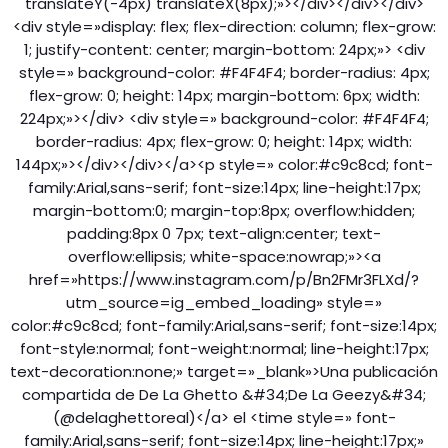
translateY(-4px) translateX(8px);»></div></div></div>
<div style=»display: flex; flex-direction: column; flex-grow:
1; justify-content: center; margin-bottom: 24px;»> <div
style=» background-color: #F4F4F4; border-radius: 4px;
flex-grow: 0; height: 14px; margin-bottom: 6px; width:
224px;»></div> <div style=» background-color: #F4F4F4;
border-radius: 4px; flex-grow: 0; height: 14px; width:
144px;»></div></div></a><p style=» color:#c9c8cd; font-
family:Arial,sans-serif; font-size:14px; line-height:17px;
margin-bottom:0; margin-top:8px; overflow:hidden;
padding:8px 0 7px; text-align:center; text-
overflow:ellipsis; white-space:nowrap;»><a
href=»https://www.instagram.com/p/Bn2FMr3FLXd/?
utm_source=ig_embed_loading» style=»
color:#c9c8cd; font-family:Arial,sans-serif; font-size:14px;
font-style:normal; font-weight:normal; line-height:17px;
text-decoration:none;» target=»_blank»>Una publicación
compartida de De La Ghetto &#34;De La Geezy&#34;
(@delaghettoreal)</a> el <time style=» font-
family:Arial,sans-serif; font-size:14px; line-height:17px;»