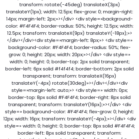
transform: rotate(-45deg) translateX(3px)
translateY(1px); width: 12.5px; flex-grow: 0; margin-right:
14px; margin-left: 2px;»></div> <div style=»background-
color: #F4F4F4; border-radius: 50%; height: 12.5px; width:
12.5px; transform: translateX(9px) translateY(-18px);»>
</div></div><div style=»margin-left: 8px;»> <div style=»
background-color: #F4F4F4; border-radius: 50%; flex-
grow: 0; height: 20px; width: 20px;»></div> <div style=»
width: 0; height: 0; border-top: 2px solid transparent;
border-left: 6px solid #f4f4f4; border-bottom: 2px solid
transparent; transform: translateX(16px)
translateY(-4px) rotate(30deg)»></div></div><div
style=»margin-left: auto;»> <div style=» width: 0px;
border-top: 8px solid #F4F4F4; border-right: 8px solid
transparent; transform: translateY(16px);»></div> <div
style=» background-color: #F4F4F4; flex-grow: 0; height:
12px; width: 16px; transform: translateY(-4px);»></div> <div
style=» width: 0; height: 0; border-top: 8px solid #F4F4F4;
border-left: 8px solid transparent; transform: