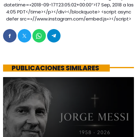
datetime=»2018-09-17T23:05:02+00:00″>17 Sep, 2018 a las
4:05 PDT</time></p></div></blockquote> <script async
defer src=»//www.instagram.com/embed.js»></script>
PUBLICACIONES SIMILARES