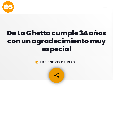
menu
close
De La Ghetto cumple 34 años
play_arrow
EMISIÓN LA PAZ
con un agradecimiento muy
especial
play_arrow
EMISIÓN COCHABAMBA
1 DE ENERO DE 1970
today
share
email
ESLATINO NEWS
keyboard_arrow_down
ESLATINO NEWS
LOS + TOP
ACTUALIDAD
PROGRAMACIÓN
ESPECTÁCULOS
INICIO