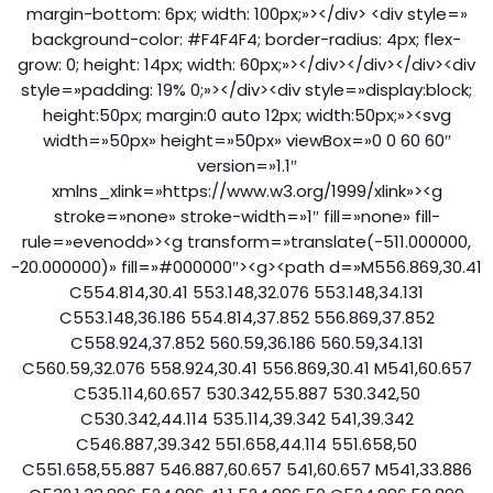
margin-bottom: 6px; width: 100px;»></div> <div style=»
background-color: #F4F4F4; border-radius: 4px; flex-
grow: 0; height: 14px; width: 60px;»></div></div></div><div
style=»padding: 19% 0;»></div><div style=»display:block;
height:50px; margin:0 auto 12px; width:50px;»><svg
width=»50px» height=»50px» viewBox=»0 0 60 60″
version=»1.1″
xmlns_xlink=»https://www.w3.org/1999/xlink»><g
stroke=»none» stroke-width=»1″ fill=»none» fill-
rule=»evenodd»><g transform=»translate(-511.000000,
-20.000000)» fill=»#000000″><g><path d=»M556.869,30.41
C554.814,30.41 553.148,32.076 553.148,34.131
C553.148,36.186 554.814,37.852 556.869,37.852
C558.924,37.852 560.59,36.186 560.59,34.131
C560.59,32.076 558.924,30.41 556.869,30.41 M541,60.657
C535.114,60.657 530.342,55.887 530.342,50
C530.342,44.114 535.114,39.342 541,39.342
C546.887,39.342 551.658,44.114 551.658,50
C551.658,55.887 546.887,60.657 541,60.657 M541,33.886