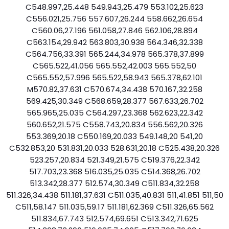
C548.997,25.448 549.943,25.479 553.102,25.623
C556.021,25.756 557.607,26.244 558.662,26.654
C560.06,27.196 561.058,27.846 562.106,28.894
C563.154,29.942 563.803,30.938 564.346,32.338
C564.756,33.391 565.244,34.978 565.378,37.899
C565.522,41.056 565.552,42.003 565.552,50
C565.552,57.996 565.522,58.943 565.378,62.101
M570.82,37.631 C570.674,34.438 570.167,32.258
569.425,30.349 C568.659,28.377 567.633,26.702
565.965,25.035 C564.297,23.368 562.623,22.342
560.652,21.575 C558.743,20.834 556.562,20.326
553.369,20.18 C550.169,20.033 549.148,20 541,20
C532.853,20 531.831,20.033 528.631,20.18 C525.438,20.326
523.257,20.834 521.349,21.575 C519.376,22.342
517.703,23.368 516.035,25.035 C514.368,26.702
513.342,28.377 512.574,30.349 C511.834,32.258
511.326,34.438 511.181,37.631 C511.035,40.831 511,41.851 511,50
C511,58.147 511.035,59.17 511.181,62.369 C511.326,65.562
511.834,67.743 512.574,69.651 C513.342,71.625