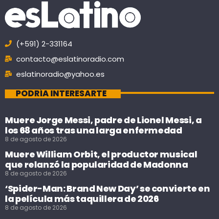
(+591) 2-331164
contacto@eslatinoradio.com
eslatinoradio@yahoo.es
PODRÍA INTERESARTE
Muere Jorge Messi, padre de Lionel Messi, a
los 68 años tras una larga enfermedad
8 de agosto de 2026
Muere William Orbit, el productor musical
que relanzó la popularidad de Madonna
8 de agosto de 2026
‘Spider-Man: Brand New Day’ se convierte en
la película más taquillera de 2026
8 de agosto de 2026