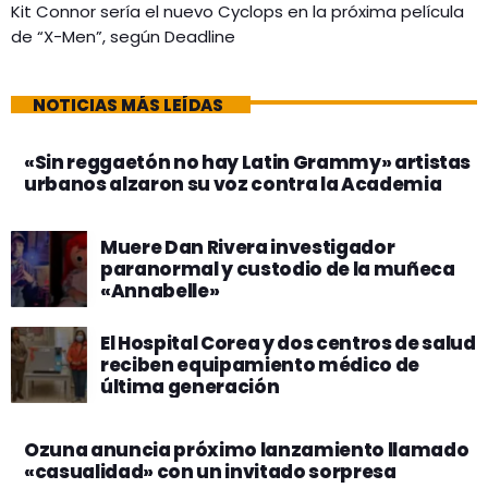
Kit Connor sería el nuevo Cyclops en la próxima película
de “X-Men”, según Deadline
NOTICIAS MÁS LEÍDAS
«Sin reggaetón no hay Latin Grammy» artistas
urbanos alzaron su voz contra la Academia
Muere Dan Rivera investigador
paranormal y custodio de la muñeca
«Annabelle»
El Hospital Corea y dos centros de salud
reciben equipamiento médico de
última generación
Ozuna anuncia próximo lanzamiento llamado
«casualidad» con un invitado sorpresa