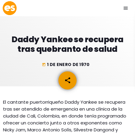
menu
close
Daddy Yankee se recupera
play_arrow
EMISIÓN LA PAZ
tras quebranto de salud
play_arrow
EMISIÓN COCHABAMBA
1 DE ENERO DE 1970
today
share
email
ESLATINO NEWS
keyboard_arrow_down
El cantante puertorriqueño Daddy Yankee se recupera
ESLATINO NEWS
LOS + TOP
tras ser atendido de emergencia en una clínica de la
ACTUALIDAD
ciudad de Cali, Colombia, en donde tenía programado
PROGRAMACIÓN
ofrecer un concierto junto a otros exponentes como
ESPECTÁCULOS
Nicky Jam, Marco Antonio Solís, Silvestre Dangond y
INICIO