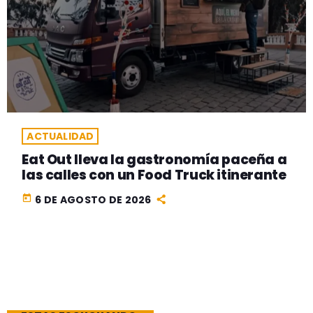
ACTUALIDAD
Eat Out lleva la gastronomía paceña a
las calles con un Food Truck itinerante
today
6 DE AGOSTO DE 2026