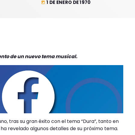
1 DE ENERO DE 1970
today
ento de un nuevo tema musical.
, tras su gran éxito con el tema “Dura”, tanto en
a ha revelado algunos detalles de su próximo tema.