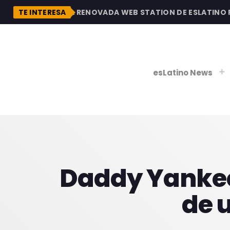
DESCUBRE LA RENOVADA WEB STATION DE ESLATINO RAD
TE INTERESA
esLatino News
play_
play_
V
Daddy Yankee
P
de 