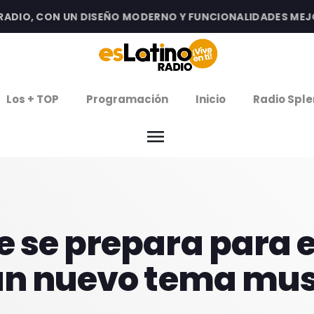
IO, CON UN DISEÑO MODERNO Y FUNCIONALIDADES MEJORAD
clos
Los + TOP
Programación
Inicio
Radio Sple
arrow
EMISIÓN LA PAZ
menu
arrow
EMISIÓN COCHABAMBA
IERNES DE ESTRENOS
 se prepara para e
ROGRAMACIÓN
un nuevo tema mus