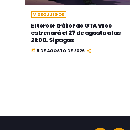
VIDEOJUEGOS
El tercer tráiler de GTA VI se
estrenará el 27 de agosto a las
21:00. Si pagas
6 DE AGOSTO DE 2026
today