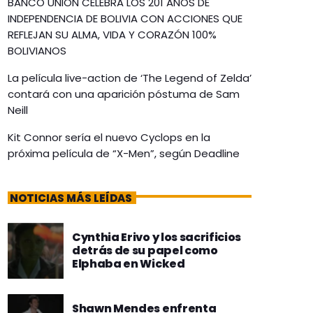
BANCO UNIÓN CELEBRA LOS 201 AÑOS DE
INDEPENDENCIA DE BOLIVIA CON ACCIONES QUE
REFLEJAN SU ALMA, VIDA Y CORAZÓN 100%
BOLIVIANOS
La película live-action de ‘The Legend of Zelda’
contará con una aparición póstuma de Sam
Neill
Kit Connor sería el nuevo Cyclops en la
próxima película de “X-Men”, según Deadline
NOTICIAS MÁS LEÍDAS
Cynthia Erivo y los sacrificios
detrás de su papel como
Elphaba en Wicked
Shawn Mendes enfrenta