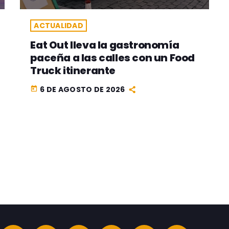
ACTUALIDAD
Eat Out lleva la gastronomía
paceña a las calles con un Food
Truck itinerante
6 DE AGOSTO DE 2026
today