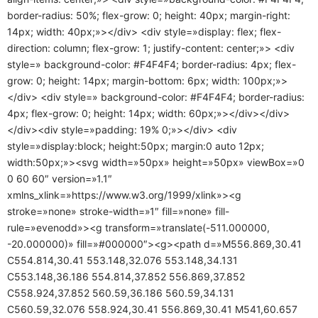
border-radius: 50%; flex-grow: 0; height: 40px; margin-right:
14px; width: 40px;»></div> <div style=»display: flex; flex-
direction: column; flex-grow: 1; justify-content: center;»> <div
style=» background-color: #F4F4F4; border-radius: 4px; flex-
grow: 0; height: 14px; margin-bottom: 6px; width: 100px;»>
</div> <div style=» background-color: #F4F4F4; border-radius:
4px; flex-grow: 0; height: 14px; width: 60px;»></div></div>
</div><div style=»padding: 19% 0;»></div> <div
style=»display:block; height:50px; margin:0 auto 12px;
width:50px;»><svg width=»50px» height=»50px» viewBox=»0
0 60 60″ version=»1.1″
xmlns_xlink=»https://www.w3.org/1999/xlink»><g
stroke=»none» stroke-width=»1″ fill=»none» fill-
rule=»evenodd»><g transform=»translate(-511.000000,
-20.000000)» fill=»#000000″><g><path d=»M556.869,30.41
C554.814,30.41 553.148,32.076 553.148,34.131
C553.148,36.186 554.814,37.852 556.869,37.852
C558.924,37.852 560.59,36.186 560.59,34.131
C560.59,32.076 558.924,30.41 556.869,30.41 M541,60.657