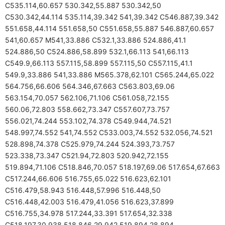
C535.114,60.657 530.342,55.887 530.342,50
C530.342,44.114 535.114,39.342 541,39.342 C546.887,39.342
551.658,44.114 551.658,50 C551.658,55.887 546.887,60.657
541,60.657 M541,33.886 C532.1,33.886 524.886,41.1
524.886,50 C524.886,58.899 532.1,66.113 541,66.113
C549.9,66.113 557.115,58.899 557.115,50 C557.115,41.1
549.9,33.886 541,33.886 M565.378,62.101 C565.244,65.022
564.756,66.606 564.346,67.663 C563.803,69.06
563.154,70.057 562.106,71.106 C561.058,72.155
560.06,72.803 558.662,73.347 C557.607,73.757
556.021,74.244 553.102,74.378 C549.944,74.521
548.997,74.552 541,74.552 C533.003,74.552 532.056,74.521
528.898,74.378 C525.979,74.244 524.393,73.757
523.338,73.347 C521.94,72.803 520.942,72.155
519.894,71.106 C518.846,70.057 518.197,69.06 517.654,67.663
C517.244,66.606 516.755,65.022 516.623,62.101
C516.479,58.943 516.448,57.996 516.448,50
C516.448,42.003 516.479,41.056 516.623,37.899
C516.755,34.978 517.244,33.391 517.654,32.338
C518.197,30.938 518.846,29.942 519.894,28.894