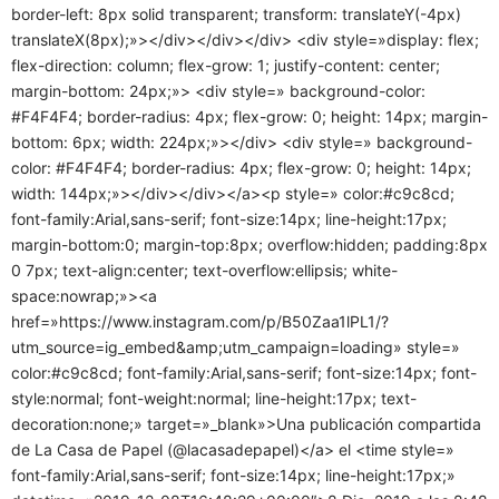
border-left: 8px solid transparent; transform: translateY(-4px)
translateX(8px);»></div></div></div> <div style=»display: flex;
flex-direction: column; flex-grow: 1; justify-content: center;
margin-bottom: 24px;»> <div style=» background-color:
#F4F4F4; border-radius: 4px; flex-grow: 0; height: 14px; margin-
bottom: 6px; width: 224px;»></div> <div style=» background-
color: #F4F4F4; border-radius: 4px; flex-grow: 0; height: 14px;
width: 144px;»></div></div></a><p style=» color:#c9c8cd;
font-family:Arial,sans-serif; font-size:14px; line-height:17px;
margin-bottom:0; margin-top:8px; overflow:hidden; padding:8px
0 7px; text-align:center; text-overflow:ellipsis; white-
space:nowrap;»><a
href=»https://www.instagram.com/p/B50Zaa1lPL1/?
utm_source=ig_embed&amp;utm_campaign=loading» style=»
color:#c9c8cd; font-family:Arial,sans-serif; font-size:14px; font-
style:normal; font-weight:normal; line-height:17px; text-
decoration:none;» target=»_blank»>Una publicación compartida
de La Casa de Papel (@lacasadepapel)</a> el <time style=»
font-family:Arial,sans-serif; font-size:14px; line-height:17px;»