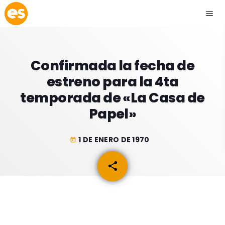
menu
close
Confirmada la fecha de
play_arrow
EMISIÓN LA PAZ
estreno para la 4ta
temporada de «La Casa de
play_arrow
EMISIÓN COCHABAMBA
Papel»
1 DE ENERO DE 1970
today
ESLATINO NEWS
keyboard_arrow_down
share
email
ESLATINO NEWS
LOS + TOP
ACTUALIDAD
PROGRAMACIÓN
ESPECTÁCULOS
INICIO