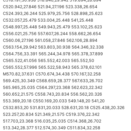
C520.942,27.846 521.94,27.196 523.338,26.654
C524.393,26.244 525.979,25.756 528.898,25.623
C532.057,25.479 533.004,25.448 541,25.448
C548.997,25.448 549.943,25.479 553.102,25.623
C556.021,25.756 557.607,26.244 558.662,26.654
C560.06,27.196 561.058,27.846 562.106,28.894
C563.154,29.942 563.803,30.938 564.346,32.338
C564.756,33.391 565.244,34.978 565.378,37.899
C565.522,41.056 565.552,42.003 565.552,50
C565.552,57.996 565.522,58.943 565.378,62.101
M570.82,37.631 C570.674,34.438 570.167,32.258
569.425,30.349 C568.659,28.377 567.633,26.702
565.965,25.035 C564.297,23.368 562.623,22.342
560.652,21.575 C558.743,20.834 556.562,20.326
553.369,20.18 C550.169,20.033 549.148,20 541,20
C532.853,20 531.831,20.033 528.631,20.18 C525.438,20.326
523.257,20.834 521.349,21.575 C519.376,22.342
517.703,23.368 516.035,25.035 C514.368,26.702
513.342,28.377 512.574,30.349 C511.834,32.258