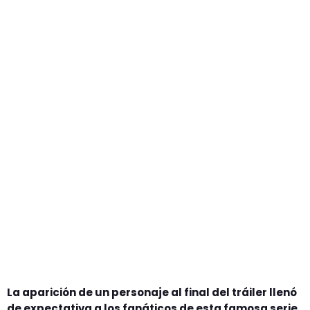
GEEKERS
MÚSICA
RADIO SPLENDID
ENTRETENIMIENTO
CONTACTO
La aparición de un personaje al final del tráiler llenó
de expectativa a los fanáticos de esta famosa serie.