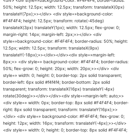
<div> <div style=»background-color: #F4F4F4; border-radius:
50%; height: 12.5px; width: 12.5px; transform: translateX(0px)
translateY(7px);»></div> <div style=»background-color:
#F4F4F4; height: 12.5px; transform: rotate(-45deg)
translateX(3px) translateY(1px); width: 12.5px; flex-grow: 0;
margin-right: 14px; margin-left: 2px;»></div> <div
style=»background-color: #F4F4F4; border-radius: 50%; height:
12.5px; width: 12.5px; transform: translateX(9px)
translateY(-18px);»></div></div><div style=»margin-left:
8px;»> <div style=» background-color: #F4F4F4; border-radius:
50%; flex-grow: 0; height: 20px; width: 20px;»></div> <div
style=» width: 0; height: 0; border-top: 2px solid transparent;
border-left: 6px solid #f4f4f4; border-bottom: 2px solid
transparent; transform: translateX(16px) translateY(-4px)
rotate(30deg)»></div></div><div style=»margin-left: auto;»>
<div style=» width: 0px; border-top: 8px solid #F4F4F4; border-
right: 8px solid transparent; transform: translateY(16px);»>
</div> <div style=» background-color: #F4F4F4; flex-grow: 0;
height: 12px; width: 16px; transform: translateY(-4px);»></div>
<div style=» width: 0; height: 0; border-top: 8px solid #F4F4F4;