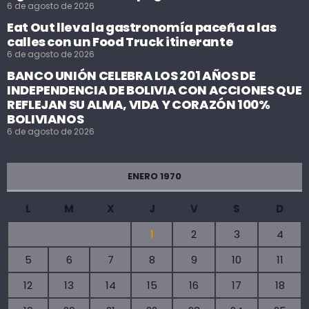
6 de agosto de 2026
Eat Out lleva la gastronomía paceña a las
calles con un Food Truck itinerante
6 de agosto de 2026
BANCO UNIÓN CELEBRA LOS 201 AÑOS DE
INDEPENDENCIA DE BOLIVIA CON ACCIONES QUE
REFLEJAN SU ALMA, VIDA Y CORAZÓN 100%
BOLIVIANOS
6 de agosto de 2026
ENERO 1970
L
M
X
J
V
S
D
1
2
3
4
5
6
7
8
9
10
11
12
13
14
15
16
17
18