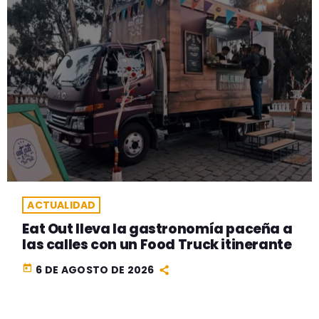
ACTUALIDAD
Eat Out lleva la gastronomía paceña a
las calles con un Food Truck itinerante
today
6 DE AGOSTO DE 2026