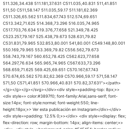
511.326,34.438 511.181,37.631 C511.035,40.831 511,41.851
511,50 C511,58.147 511.035,59.17 511.181,62.369
C511.326,65.562 511.834,67.743 512.574,69.651
C513.342,71.625 514.368,73.296 516.035,74.965
C517.703,76.634 519.376,77.658 521.349,78.425
C523.257,79.167 525.438,79.673 528.631,79.82
C531.831,79.965 532.853,80.001 541,80.001 C549.148,80.001
550.169,79.965 553.369,79.82 C556.562,79.673
558.743,79.167 560.652,78.425 C562.623,77.658
564.297,76.634 565.965,74.965 C567.633,73.296
568.659,71.625 569.425,69.651 C570.167,67.743
570.674,65.562 570.82,62.369 C570.966,59.17 571,58.147
571,50 C571,41.851 570.966,40.831 570.82,37.631″></path>
</g></g></g></svg></div><div style=»padding-top: 8px;»>
<div style=» color:#3897f0; font-family:Arial,sans-serif; font-
size:14px; font-style:normal; font-weight:550; line-
height:18px;»> Ver esta publicación en Instagram</div></div>
<div style=»padding: 12.5% 0;»></div> <div style=»display: flex;
flex-direction: row; margin-bottom: 14px; align-items: center;»>