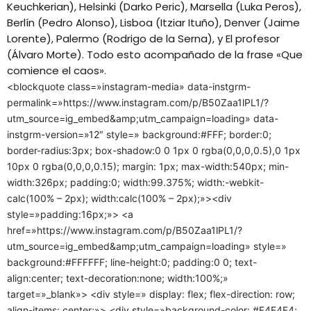
Keuchkerian), Helsinki (Darko Peric), Marsella (Luka Peros),
Berlín (Pedro Alonso), Lisboa (Itziar Ituño), Denver (Jaime
Lorente), Palermo (Rodrigo de la Serna), y El profesor
(Álvaro Morte). Todo esto acompañado de la frase «Que
comience el caos».
<blockquote class=»instagram-media» data-instgrm-
permalink=»https://www.instagram.com/p/B50Zaa1lPL1/?
utm_source=ig_embed&amp;utm_campaign=loading» data-
instgrm-version=»12″ style=» background:#FFF; border:0;
border-radius:3px; box-shadow:0 0 1px 0 rgba(0,0,0,0.5),0 1px
10px 0 rgba(0,0,0,0.15); margin: 1px; max-width:540px; min-
width:326px; padding:0; width:99.375%; width:-webkit-
calc(100% – 2px); width:calc(100% – 2px);»><div
style=»padding:16px;»> <a
href=»https://www.instagram.com/p/B50Zaa1lPL1/?
utm_source=ig_embed&amp;utm_campaign=loading» style=»
background:#FFFFFF; line-height:0; padding:0 0; text-
align:center; text-decoration:none; width:100%;»
target=»_blank»> <div style=» display: flex; flex-direction: row;
align-items: center;»> <div style=»background-color: #F4F4F4;