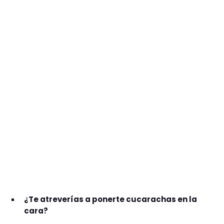
GEEKERS
MÚSICA
RADIO SPLENDID
ENTRETENIMIENTO
CONTACTO
¿Te atreverías a ponerte cucarachas en la
cara?