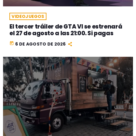
VIDEOJUEGOS
El tercer tráiler de GTA VI se estrenará
el 27 de agosto a las 21:00. Si pagas
today
6 DE AGOSTO DE 2026