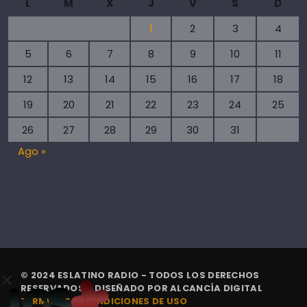
L
M
X
J
V
S
D
1
2
3
4
5
6
7
8
9
10
11
12
13
14
15
16
17
18
19
20
21
22
23
24
25
26
27
28
29
30
31
Ago »
© 2024 ESLATINO RADIO - TODOS LOS DERECHOS
RESERVADOS. | DISEÑADO POR
ALCANCÍA DIGITAL
TÉRMINOS Y CONDICIONES DE USO