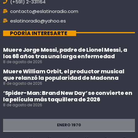
(+591) 2-331164
contacto@eslatinoradio.com
eslatinoradio@yahoo.es
PODRÍA INTERESARTE
Muere Jorge Messi, padre de Lionel Messi, a
los 68 años tras una larga enfermedad
8 de agosto de 2026
Muere William Orbit, el productor musical
que relanzó la popularidad de Madonna
8 de agosto de 2026
‘Spider-Man: Brand New Day’ se convierte en
la película más taquillera de 2026
8 de agosto de 2026
ENERO 1970