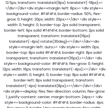
12.5px; transform: translateX(9px) translateY(-18px);»>
</div></div><div style=»margin-left: 8px;»> <div style=»
background-color: #F4F4F4; border-radius: 50%; flex-
grow: 0; height: 20px; width: 20px;»></div> <div style=»
width: 0; height: 0; border-top: 2px solid transparent;
border-left: 6px solid #f4f4f4; border-bottom: 2px solid
transparent; transform: translateX(16px)
translateY(-4px) rotate(30deg)»></div></div><div
style=»margin-left: auto;»> <div style=» width: 0px;
border-top: 8px solid #F4F4F4; border-right: 8px solid
transparent; transform: translateY(16px);»></div> <div
style=» background-color: #F4F4F4; flex-grow: 0; height:
12px; width: 16px; transform: translateY(-4px);»></div> <div
style=» width: 0; height: 0; border-top: 8px solid #F4F4F4;
border-left: 8px solid transparent; transform:
translateY(-4px) translateX(8px);»></div></div></div>
<div style=»display: flex; flex-direction: column; flex-grow:
1; justify-content: center; margin-bottom: 24px;»> <div
style=» background-color: #F4F4F4; border-radius: 4px;
flex-grow: 0; height: 14px; margin-bottom: 6px; width: