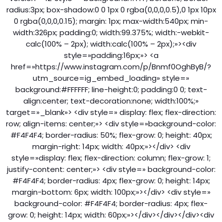
radius:3px; box-shadow:0 0 1px 0 rgba(0,0,0,0.5),0 1px 10px
0 rgba(0,0,0,0.15); margin: 1px; max-width:540px; min-
width:326px; padding:0; width:99.375%; width:-webkit-
calc(100% – 2px); width:calc(100% – 2px);»><div
style=»padding:16px;»> <a
href=»https://www.instagram.com/p/Bnmf0OghByB/?
utm_source=ig_embed_loading» style=»
background:#FFFFFF; line-height:0; padding:0 0; text-
align:center; text-decoration:none; width:100%;»
target=»_blank»> <div style=» display: flex; flex-direction:
row; align-items: center;»> <div style=»background-color:
#F4F4F4; border-radius: 50%; flex-grow: 0; height: 40px;
margin-right: 14px; width: 40px;»></div> <div
style=»display: flex; flex-direction: column; flex-grow: 1;
justify-content: center;»> <div style=» background-color:
#F4F4F4; border-radius: 4px; flex-grow: 0; height: 14px;
margin-bottom: 6px; width: 100px;»></div> <div style=»
background-color: #F4F4F4; border-radius: 4px; flex-
grow: 0; height: 14px; width: 60px;»></div></div></div><div