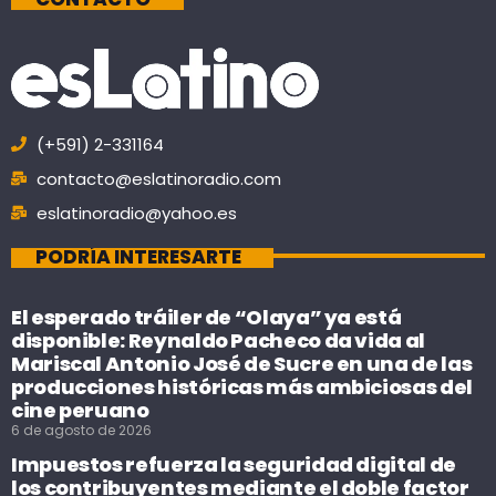
(+591) 2-331164
contacto@eslatinoradio.com
eslatinoradio@yahoo.es
PODRÍA INTERESARTE
El esperado tráiler de “Olaya” ya está
disponible: Reynaldo Pacheco da vida al
Mariscal Antonio José de Sucre en una de las
producciones históricas más ambiciosas del
cine peruano
6 de agosto de 2026
Impuestos refuerza la seguridad digital de
los contribuyentes mediante el doble factor