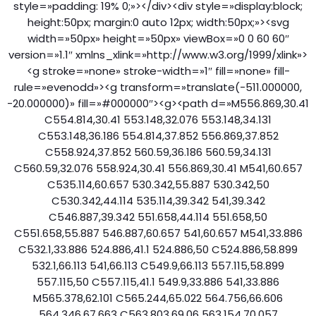
style=»padding: 19% 0;»></div><div style=»display:block;
height:50px; margin:0 auto 12px; width:50px;»><svg
width=»50px» height=»50px» viewBox=»0 0 60 60″
version=»1.1″ xmlns_xlink=»http://www.w3.org/1999/xlink»>
<g stroke=»none» stroke-width=»1″ fill=»none» fill-
rule=»evenodd»><g transform=»translate(-511.000000,
-20.000000)» fill=»#000000″><g><path d=»M556.869,30.41
C554.814,30.41 553.148,32.076 553.148,34.131
C553.148,36.186 554.814,37.852 556.869,37.852
C558.924,37.852 560.59,36.186 560.59,34.131
C560.59,32.076 558.924,30.41 556.869,30.41 M541,60.657
C535.114,60.657 530.342,55.887 530.342,50
C530.342,44.114 535.114,39.342 541,39.342
C546.887,39.342 551.658,44.114 551.658,50
C551.658,55.887 546.887,60.657 541,60.657 M541,33.886
C532.1,33.886 524.886,41.1 524.886,50 C524.886,58.899
532.1,66.113 541,66.113 C549.9,66.113 557.115,58.899
557.115,50 C557.115,41.1 549.9,33.886 541,33.886
M565.378,62.101 C565.244,65.022 564.756,66.606
564.346,67.663 C563.803,69.06 563.154,70.057