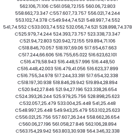
562.106,71.106 C561.058,72.155 560.06,72.803
558.662,73.347 C557.607,73.757 556.021,74.244
553.102,74.378 C549.944,74.521 548.997,74.552
541,74.552 C533.003,74.552 532.056,74.521 528.898,74.378
C525.979,74.244 524.393,73.757 523.338,73.347
C521.94,72.803 520.942,72.155 519.894,71.106
C518.846,70.057 518.197,69.06 517.654,67.663
C517.244,66.606 516.755,65.022 516.623,62.101
C516.479,58.943 516.448,57.996 516.448,50
C516.448,42.003 516.479,41.056 516.623,37.899
C516.755,34.978 517.244,33.391 517.654,32.338
C518.197,30.938 518.846,29.942 519.894,28.894
C520.942,27.846 521.94,27.196 523.338,26.654
C524.393,26.244 525.979,25.756 528.898,25.623
C532.057,25.479 533.004,25.448 541,25.448
C548.997,25.448 549.943,25.479 553.102,25.623
C556.021,25.756 557.607,26.244 558.662,26.654
C560.06,27.196 561.058,27.846 562.106,28.894
C563.154,29.942 563.803,30.938 564.346,32.338