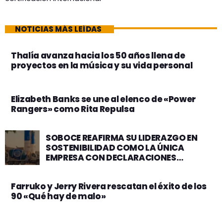
NOTICIAS MÁS LEÍDAS
Thalía avanza hacia los 50 años llena de
proyectos en la música y su vida personal
Elizabeth Banks se une al elenco de «Power
Rangers» como Rita Repulsa
SOBOCE REAFIRMA SU LIDERAZGO EN
SOSTENIBILIDAD COMO LA ÚNICA
EMPRESA CON DECLARACIONES
AMBIENTALES DE PRODUCTO (EPD) PARA
SUS HORMIGONES
Farruko y Jerry Rivera rescatan el éxito de los
90 «Qué hay de malo»