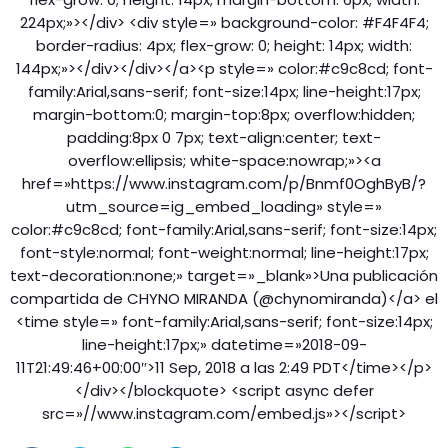
224px;»></div> <div style=» background-color: #F4F4F4;
border-radius: 4px; flex-grow: 0; height: 14px; width:
144px;»></div></div></a><p style=» color:#c9c8cd; font-
family:Arial,sans-serif; font-size:14px; line-height:17px;
margin-bottom:0; margin-top:8px; overflow:hidden;
padding:8px 0 7px; text-align:center; text-
overflow:ellipsis; white-space:nowrap;»><a
href=»https://www.instagram.com/p/Bnmf0OghByB/?
utm_source=ig_embed_loading» style=»
color:#c9c8cd; font-family:Arial,sans-serif; font-size:14px;
font-style:normal; font-weight:normal; line-height:17px;
text-decoration:none;» target=»_blank»>Una publicación
compartida de CHYNO MIRANDA (@chynomiranda)</a> el
<time style=» font-family:Arial,sans-serif; font-size:14px;
line-height:17px;» datetime=»2018-09-
11T21:49:46+00:00″>11 Sep, 2018 a las 2:49 PDT</time></p>
</div></blockquote> <script async defer
src=»//www.instagram.com/embed.js»></script>