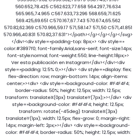
560.652,78.425 C562.623,77.658 564.297,76.634
565.965,74.965 C567.633,73.296 568.659,71.625
569.425,69.651 C570.167,67.743 570.674,65.562
570.82,62.369 C570.966,59.17 571,58.147 571,50 C571,41.851
570.966,40.831 570.82,37.631″></path></g></g></g></svg>
</div><div style=»padding-top: 8px;»> <div style=»
color:#3897f0; font-family:Arial,sans-serif; font-size:14px;
font-style:normal; font-weight:550; line-height:18px;»>
Ver esta publicación en Instagram</div></div><div
style=»padding: 12.5% 0;»></div> <div style=»display: flex;
flex-direction: row; margin-bottom: 14px; align-items:
center;»><div> <div style=»background-color: #F4F4F4;
border-radius: 50%; height: 12.5px; width: 12.5px;
transform: translateX(0px) translateY(7px);»></div> <div
style=»background-color: #F4F4F4; height: 12.5px;
transform: rotate(-45deg) translateX(3px)
translateY(1px); width: 12.5px; flex-grow: 0; margin-right:
14px; margin-left: 2px;»></div> <div style=»background-
color: #F4F4F4; border-radius: 50%; height: 12.5px; width: