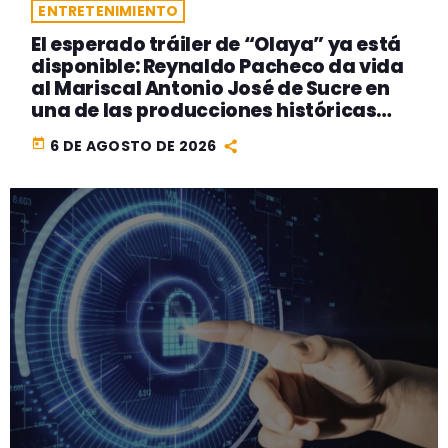
ENTRETENIMIENTO
El esperado tráiler de “Olaya” ya está
disponible: Reynaldo Pacheco da vida
al Mariscal Antonio José de Sucre en
una de las producciones históricas
más ambiciosas del cine peruano
today
6 DE AGOSTO DE 2026