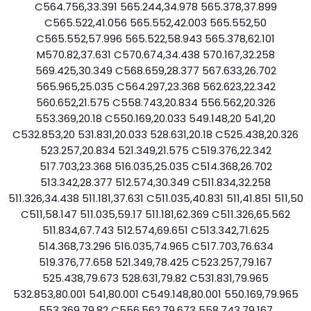
C564.756,33.391 565.244,34.978 565.378,37.899
C565.522,41.056 565.552,42.003 565.552,50
C565.552,57.996 565.522,58.943 565.378,62.101
M570.82,37.631 C570.674,34.438 570.167,32.258
569.425,30.349 C568.659,28.377 567.633,26.702
565.965,25.035 C564.297,23.368 562.623,22.342
560.652,21.575 C558.743,20.834 556.562,20.326
553.369,20.18 C550.169,20.033 549.148,20 541,20
C532.853,20 531.831,20.033 528.631,20.18 C525.438,20.326
523.257,20.834 521.349,21.575 C519.376,22.342
517.703,23.368 516.035,25.035 C514.368,26.702
513.342,28.377 512.574,30.349 C511.834,32.258
511.326,34.438 511.181,37.631 C511.035,40.831 511,41.851 511,50
C511,58.147 511.035,59.17 511.181,62.369 C511.326,65.562
511.834,67.743 512.574,69.651 C513.342,71.625
514.368,73.296 516.035,74.965 C517.703,76.634
519.376,77.658 521.349,78.425 C523.257,79.167
525.438,79.673 528.631,79.82 C531.831,79.965
532.853,80.001 541,80.001 C549.148,80.001 550.169,79.965
553.369,79.82 C556.562,79.673 558.743,79.167