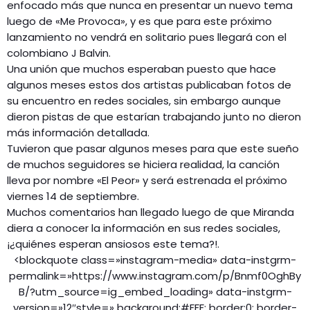
enfocado más que nunca en presentar un nuevo tema
luego de «Me Provoca», y es que para este próximo
lanzamiento no vendrá en solitario pues llegará con el
colombiano J Balvin.
Una unión que muchos esperaban puesto que hace
algunos meses estos dos artistas publicaban fotos de
su encuentro en redes sociales, sin embargo aunque
dieron pistas de que estarían trabajando junto no dieron
más información detallada.
Tuvieron que pasar algunos meses para que este sueño
de muchos seguidores se hiciera realidad, la canción
lleva por nombre «El Peor» y será estrenada el próximo
viernes 14 de septiembre.
Muchos comentarios han llegado luego de que Miranda
diera a conocer la información en sus redes sociales,
¡¿quiénes esperan ansiosos este tema?!.
<blockquote class=»instagram-media» data-instgrm-
permalink=»https://www.instagram.com/p/Bnmf0OghBy
B/?utm_source=ig_embed_loading» data-instgrm-
version=»12″style=» background:#FFF; border:0; border-