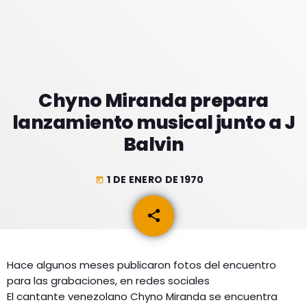
GEEKERS
MÚSICA
RADIO SPLENDID
ENTRETENIMIENTO
CONTACTO
Chyno Miranda prepara
lanzamiento musical junto a J
Balvin
1 DE ENERO DE 1970
today
share
email
Hace algunos meses publicaron fotos del encuentro
para las grabaciones, en redes sociales
El cantante venezolano Chyno Miranda se encuentra