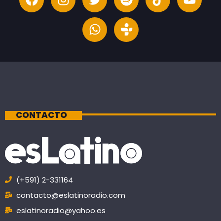
CONTACTO
(+591) 2-331164
contacto@eslatinoradio.com
eslatinoradio@yahoo.es