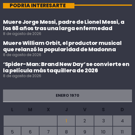
PODRÍA INTERESARTE
Muere Jorge Messi, padre de Lionel Messi, a
los 68 años tras una larga enfermedad
8 de agosto de 2026
Muere William Orbit, el productor musical
que relanzó la popularidad de Madonna
8 de agosto de 2026
‘Spider-Man: Brand New Day’ se convierte en
la película más taquillera de 2026
8 de agosto de 2026
ENERO 1970
L
M
X
J
V
S
D
1
2
3
4
5
6
7
8
9
10
11