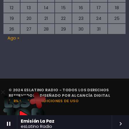
12
13
14
15
16
17
18
19
20
21
22
23
24
25
26
27
28
29
30
31
Ago »
© 2024 ESLATINO RADIO - TODOS LOS DERECHOS
RESERVADOS. | DISEÑADO POR
ALCANCÍA DIGITAL
TÉRMINOS Y CONDICIONES DE USO
Emisión La Paz
pause
keyboard_arrow_right
esLatino Radio