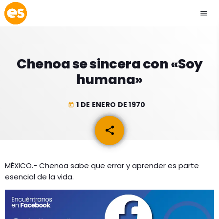
menu
close
Chenoa se sincera con «Soy
play_arrow
EMISIÓN LA PAZ
humana»
play_arrow
EMISIÓN COCHABAMBA
1 DE ENERO DE 1970
today
share
email
ESLATINO NEWS
keyboard_arrow_down
MÉXICO.- Chenoa sabe que errar y aprender es parte
ESLATINO NEWS
LOS + TOP
esencial de la vida.
ACTUALIDAD
PROGRAMACIÓN
ESPECTÁCULOS
INICIO