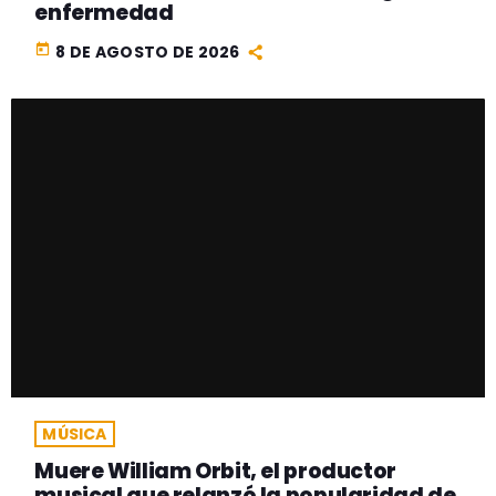
enfermedad
today
8 DE AGOSTO DE 2026
MÚSICA
Muere William Orbit, el productor
musical que relanzó la popularidad de