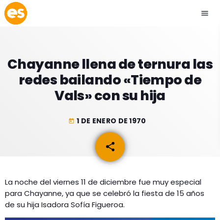
menu
close
Chayanne llena de ternura las
play_arrow
EMISIÓN LA PAZ
redes bailando «Tiempo de
Vals» con su hija
play_arrow
EMISIÓN COCHABAMBA
1 DE ENERO DE 1970
today
share
email
ESLATINO NEWS
keyboard_arrow_down
ESLATINO NEWS
LOS + TOP
La noche del viernes 11 de diciembre fue muy especial
ACTUALIDAD
para Chayanne, ya que se celebró la fiesta de 15 años
PROGRAMACIÓN
ESPECTÁCULOS
de su hija Isadora Sofía Figueroa.
INICIO