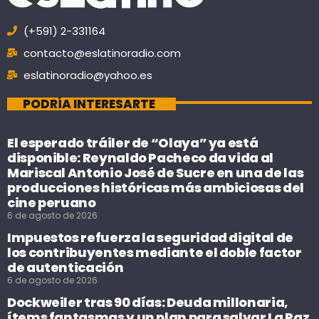
(+591) 2-331164
contacto@eslatinoradio.com
eslatinoradio@yahoo.es
PODRÍA INTERESARTE
El esperado tráiler de “Olaya” ya está
disponible: Reynaldo Pacheco da vida al
Mariscal Antonio José de Sucre en una de las
producciones históricas más ambiciosas del
cine peruano
6 de agosto de 2026
Impuestos refuerza la seguridad digital de
los contribuyentes mediante el doble factor
de autenticación
6 de agosto de 2026
Dockweiler tras 90 días: Deuda millonaria,
ítems fantasmas y un plan para salvar La Paz