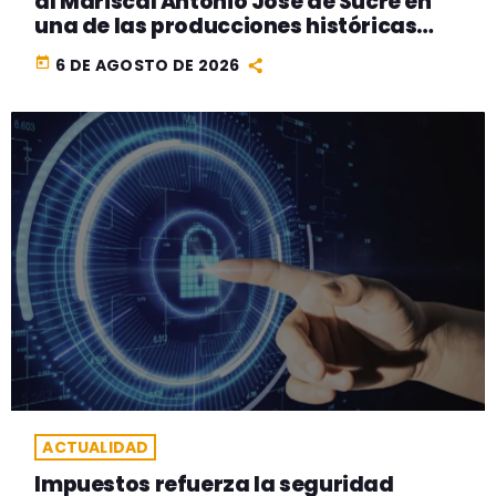
al Mariscal Antonio José de Sucre en
una de las producciones históricas
más ambiciosas del cine peruano
today
6 DE AGOSTO DE 2026
ACTUALIDAD
Impuestos refuerza la seguridad