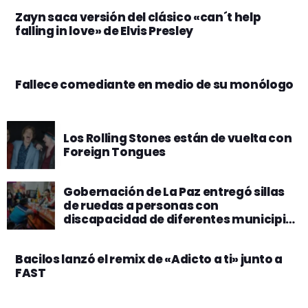
Zayn saca versión del clásico «can´t help
falling in love» de Elvis Presley
Fallece comediante en medio de su monólogo
Los Rolling Stones están de vuelta con
Foreign Tongues
Gobernación de La Paz entregó sillas
de ruedas a personas con
discapacidad de diferentes municipios
con apoyo de UNICEF
Bacilos lanzó el remix de «Adicto a ti» junto a
FAST