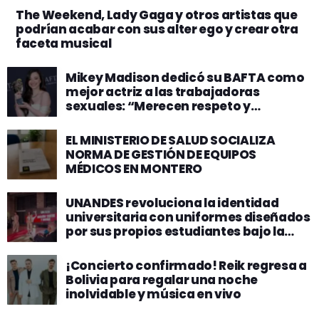
The Weekend, Lady Gaga y otros artistas que
podrían acabar con sus alter ego y crear otra
faceta musical
Mikey Madison dedicó su BAFTA como
mejor actriz a las trabajadoras
sexuales: “Merecen respeto y
dignidad”
EL MINISTERIO DE SALUD SOCIALIZA
NORMA DE GESTIÓN DE EQUIPOS
MÉDICOS EN MONTERO
UNANDES revoluciona la identidad
universitaria con uniformes diseñados
por sus propios estudiantes bajo la
filosofía “Aprender Haciendo”
¡Concierto confirmado! Reik regresa a
Bolivia para regalar una noche
inolvidable y música en vivo