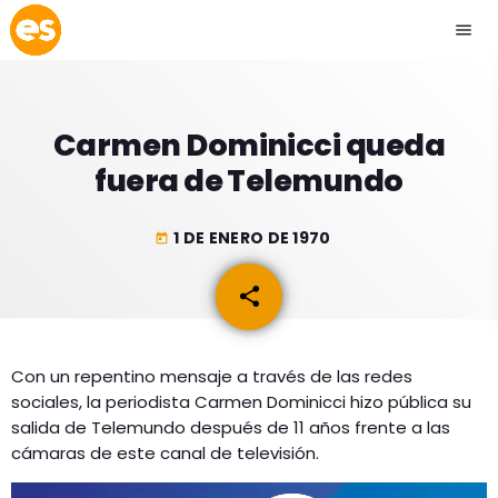
menu
close
Carmen Dominicci queda
play_arrow
EMISIÓN LA PAZ
fuera de Telemundo
play_arrow
EMISIÓN COCHABAMBA
1 DE ENERO DE 1970
today
share
email
ESLATINO NEWS
keyboard_arrow_down
Con un repentino mensaje a través de las redes
ESLATINO NEWS
LOS + TOP
sociales, la periodista Carmen Dominicci hizo pública su
ACTUALIDAD
salida de Telemundo después de 11 años frente a las
PROGRAMACIÓN
cámaras de este canal de televisión.
ESPECTÁCULOS
INICIO